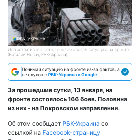
Иллюстративное фото: Генштаб описал ситуацию на фронте
(Виталий Носач, РБК-Украина)
Понимай ситуацию на фронте из-за фактов, а
не слухов с
РБК-Украина в Google
За прошедшие сутки, 13 января, на
фронте состоялось 166 боев. Половина
из них - на Покровском направлении.
Об этом сообщает
РБК-Украина
со
ссылкой на
Facebook-страницу