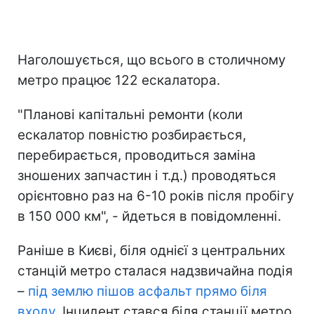
Наголошується, що всього в столичному
метро працює 122 ескалатора.
"Планові капітальні ремонти (коли
ескалатор повністю розбирається,
перебирається, проводиться заміна
зношених запчастин і т.д.) проводяться
орієнтовно раз на 6-10 років після пробігу
в 150 000 км", - йдеться в повідомленні.
Раніше в Києві, біля однієї з центральних
станцій метро сталася надзвичайна подія
–
під землю пішов асфальт прямо біля
входу
. Інцидент стався біля станції метро