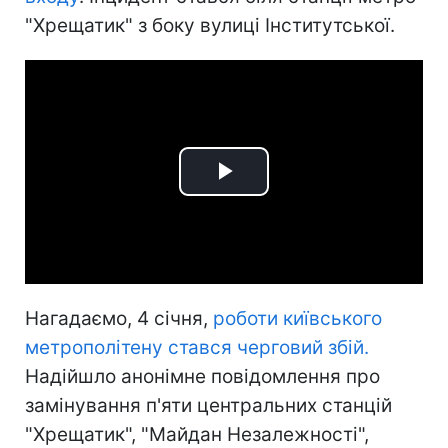
"Хрещатик" з боку вулиці Інститутської.
Play
Video
Нагадаємо, 4 січня,
роботи київського
метрополітену стався черговий збій.
Надійшло анонімне повідомлення про
замінування п'яти центральних станцій
"Хрещатик", "Майдан Незалежності",