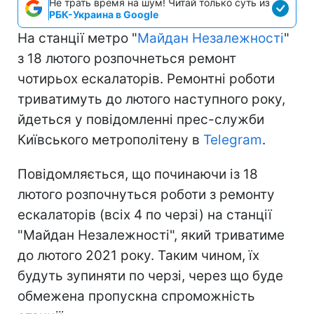
Не трать время на шум! Читай только суть из
РБК-Украина в Google
На станції метро "
Майдан Незалежності
"
з 18 лютого розпочнеться ремонт
чотирьох ескалаторів. Ремонтні роботи
триватимуть до лютого наступного року,
йдеться у повідомленні прес-служби
Київського метрополітену в
Telegram
.
Повідомляється, що починаючи із 18
лютого розпочнуться роботи з ремонту
ескалаторів (всіх 4 по черзі) на станції
"Майдан Незалежності", який триватиме
до лютого 2021 року. Таким чином, їх
будуть зупиняти по черзі, через що буде
обмежена пропускна спроможність