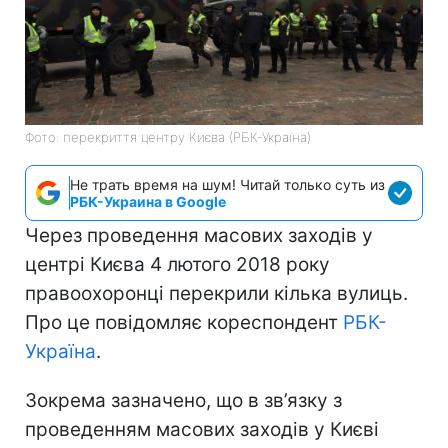
Фото: перекриття центру Києва (РБК-Україна)
Не трать время на шум! Читай только суть из
РБК-Украина в Google
Через проведення масових заходів у
центрі Києва 4 лютого 2018 року
правоохоронці перекрили кілька вулиць.
Про це повідомляє кореспондент
РБК-
Україна
.
Зокрема зазначено, що в зв’язку з
проведенням масових заходів у Києві