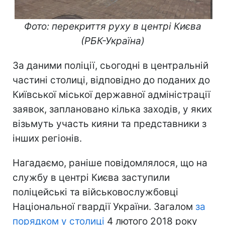
Фото: перекриття руху в центрі Києва
(РБК-Україна)
За даними поліції, сьогодні в центральній
частині столиці, відповідно до поданих до
Київської міської державної адміністрації
заявок, заплановано кілька заходів, у яких
візьмуть участь кияни та представники з
інших регіонів.
Нагадаємо, раніше повідомлялося, що на
службу в центрі Києва заступили
поліцейські та військовослужбовці
Національної гвардії України. Загалом
за
порядком у столиці
4 лютого 2018 року