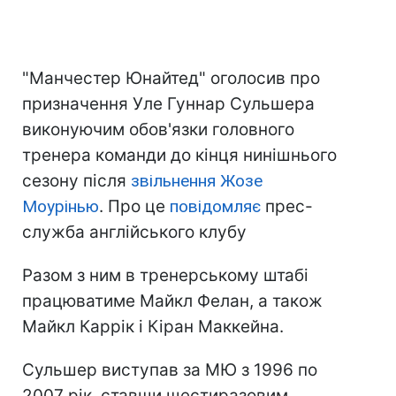
"Манчестер Юнайтед" оголосив про
призначення Уле Гуннар Сульшера
виконуючим обов'язки головного
тренера команди до кінця нинішнього
сезону після
звільнення Жозе
Моурінью
. Про це
повідомляє
прес-
служба англійського клубу
Разом з ним в тренерському штабі
працюватиме Майкл Фелан, а також
Майкл Каррік і Кіран Маккейна.
Сульшер виступав за МЮ з 1996 по
2007 рік, ставши шестиразовим