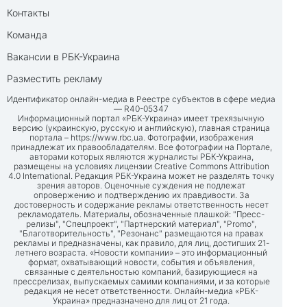
Контакты
Команда
Вакансии в РБК-Украина
Разместить рекламу
Идентификатор онлайн-медиа в Реестре субъектов в сфере медиа
— R40-05347
Информационный портал «РБК-Украина» имеет трехязычную
версию (украинскую, русскую и английскую), главная страница
портала –
https://www.rbc.ua
. Фотографии, изображения
принадлежат их правообладателям. Все фотографии на Портале,
авторами которых являются журналисты РБК-Украина,
размещены на условиях лицензии Creative Commons Attribution
4.0 International. Редакция РБК-Украина может не разделять точку
зрения авторов. Оценочные суждения не подлежат
опровержению и подтверждению их правдивости. За
достоверность и содержание рекламы ответственность несет
рекламодатель. Материалы, обозначенные плашкой: "Пресс-
релизы", "Спецпроект", "Партнерский материал", "Promo",
"Благотворительность", "Резонанс" размещаются на правах
рекламы и предназначены, как правило, для лиц, достигших 21-
летнего возраста. «Новости компании» – это информационный
формат, охватывающий новости, события и объявления,
связанные с деятельностью компаний, базирующиеся на
прессрелизах, выпускаемых самими компаниями, и за которые
редакция не несет ответственности. Онлайн-медиа «РБК-
Украина» предназначено для лиц от 21 года.