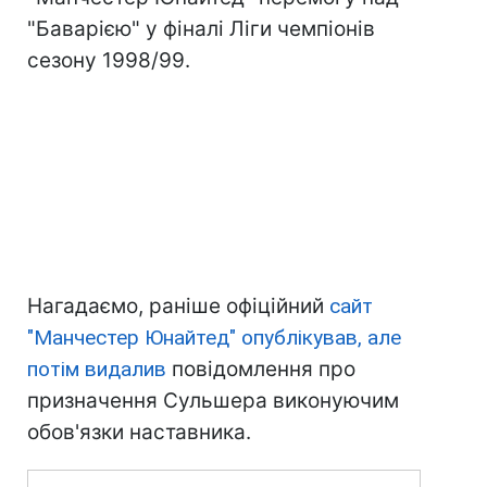
"Баварією" у фіналі Ліги чемпіонів
сезону 1998/99.
Нагадаємо, раніше офіційний
сайт
"Манчестер Юнайтед" опублікував, але
потім видалив
повідомлення про
призначення Сульшера виконуючим
обов'язки наставника.