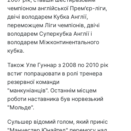
чемпіоном англійської Прем'єр-ліги,
двічі володарем Кубка Англії,
переможцем Ліги чемпіонів, двічі
володарем Суперкубка Англії і
володарем Міжконтинентального
кубка.
Також Уле Гуннар з 2008 по 2010 рік
встиг попрацювати в ролі тренера
резервної команди
"манкуніанців". Останнім місцем
роботи наставника був норвезький
"Мольде".
Сульшер відомий голом, який приніс
"Манчестер Юнайтед" перемогу над