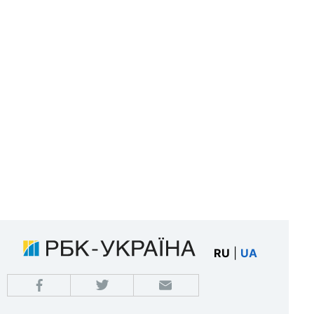
RU
|
UA