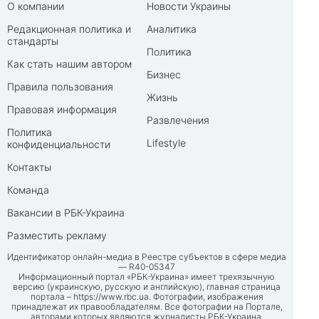
О компании
Новости Украины
Редакционная политика и
Аналитика
стандарты
Политика
Как стать нашим автором
Бизнес
Правила пользования
Жизнь
Правовая информация
Развлечения
Политика
Lifestyle
конфиденциальности
Контакты
Команда
Вакансии в РБК-Украина
Разместить рекламу
Идентификатор онлайн-медиа в Реестре субъектов в сфере медиа
— R40-05347
Информационный портал «РБК-Украина» имеет трехязычную
версию (украинскую, русскую и английскую), главная страница
портала –
https://www.rbc.ua
. Фотографии, изображения
принадлежат их правообладателям. Все фотографии на Портале,
авторами которых являются журналисты РБК-Украина,