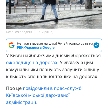
Фото: ожеледиця (РБК-Україна)
Не трать время на шум! Читай только суть из
РБК-Украина в Google
У Києві найближчими днями збережеться
ожеледиця на дорогах
. У зв'язку з цим
комунальники планують залучити більшу
кількість спеціальної техніки на дорогах.
Про це
повідомили в прес-службі
Київської міської державної
адміністрації.