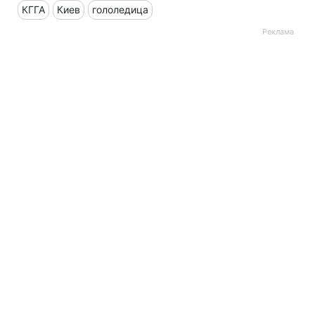
КГГА
Киев
гололедица