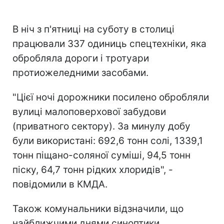
В ніч з п'ятниці на суботу в столиці
працювали 337 одиниць спецтехніки, яка
обробляла дороги і тротуари
протиожеледними засобами.
"Цієї ночі дорожники посилено обробляли
вулиці малоповерхової забудови
(приватного сектору). За минулу добу
були використані: 692,6 тонн солі, 1339,1
тонн піщано-соляної суміші, 94,5 тонн
піску, 64,7 тонн рідких хлоридів", -
повідомили в КМДА.
Також комунальники відзначили, що
найближчими днями синоптики