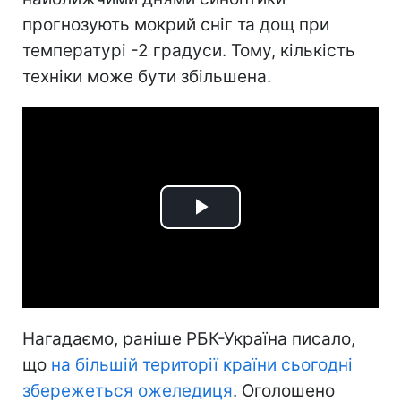
прогнозують мокрий сніг та дощ при
температурі -2 градуси. Тому, кількість
техніки може бути збільшена.
Play
Video
Нагадаємо, раніше РБК-Україна писало,
що
на більшій території країни сьогодні
збережеться ожеледиця
. Оголошено