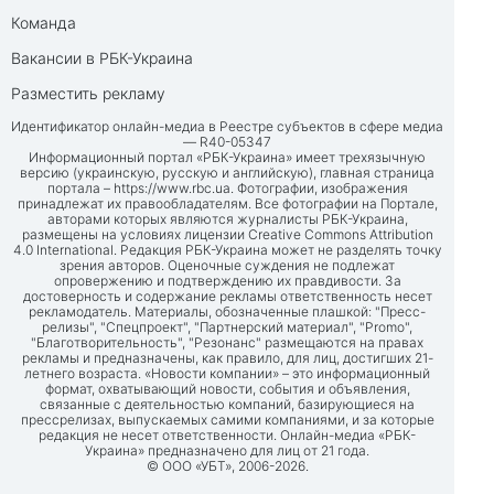
Команда
Вакансии в РБК-Украина
Разместить рекламу
Идентификатор онлайн-медиа в Реестре субъектов в сфере медиа
— R40-05347
Информационный портал «РБК-Украина» имеет трехязычную
версию (украинскую, русскую и английскую), главная страница
портала –
https://www.rbc.ua
. Фотографии, изображения
принадлежат их правообладателям. Все фотографии на Портале,
авторами которых являются журналисты РБК-Украина,
размещены на условиях лицензии Creative Commons Attribution
4.0 International. Редакция РБК-Украина может не разделять точку
зрения авторов. Оценочные суждения не подлежат
опровержению и подтверждению их правдивости. За
достоверность и содержание рекламы ответственность несет
рекламодатель. Материалы, обозначенные плашкой: "Пресс-
релизы", "Спецпроект", "Партнерский материал", "Promo",
"Благотворительность", "Резонанс" размещаются на правах
рекламы и предназначены, как правило, для лиц, достигших 21-
летнего возраста. «Новости компании» – это информационный
формат, охватывающий новости, события и объявления,
связанные с деятельностью компаний, базирующиеся на
прессрелизах, выпускаемых самими компаниями, и за которые
редакция не несет ответственности. Онлайн-медиа «РБК-
Украина» предназначено для лиц от 21 года.
© ООО «УБТ», 2006-2026.