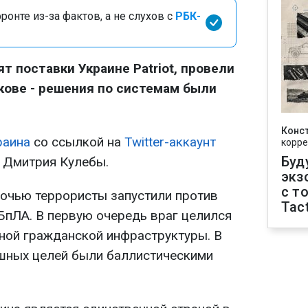
онте из-за фактов, а не слухов с
РБК-
ят поставки Украине Patriot, провели
ькове - решения по системам были
Конс
раина
со ссылкой на
Twitter-аккаунт
корре
Буд
 Дмитрия Кулебы.
экз
с т
ночью террористы запустили против
Tact
БпЛА. В первую очередь враг целился
ной гражданской инфраструктуры. В
ушных целей были баллистическими