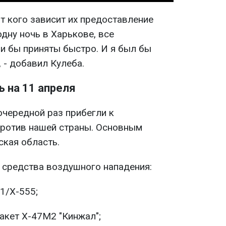
 от кого зависит их предоставление
одну ночь в Харькове, все
 бы приняты быстро. И я был бы
, - добавил Кулеба.
ь на 11 апреля
очередной раз прибегли к
против нашей страны. Основным
кая область.
 средства воздушного нападения:
1/Х-555;
акет Х-47М2 "Кинжал";