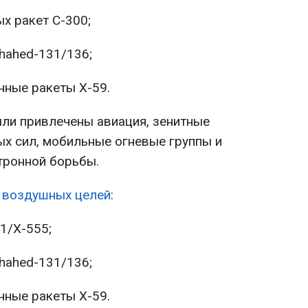
х ракет С-300;
hahed-131/136;
нные ракеты Х-59.
ли привлечены авиация, зенитные
х сил, мобильные огневые группы и
тронной борьбы.
 воздушных целей
:
1/Х-555;
hahed-131/136;
нные ракеты Х-59.