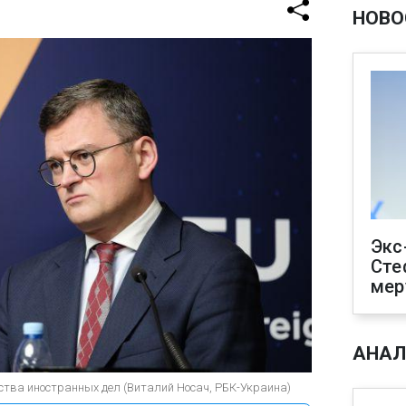
НОВО
Экс
Сте
мер
АНАЛ
ства иностранных дел (Виталий Носач, РБК-Украина)