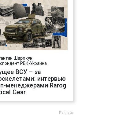
тантин Широкун
спондент РБК-Украина
ущее ВСУ – за
оскелетами: интервью
оп-менеджерами Rarog
ical Gear