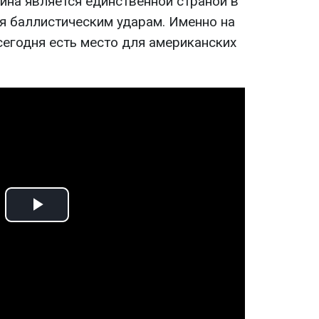
ина является единственной страной в
ся баллистическим ударам. Именно на
сегодня есть место для американских
Play
Video