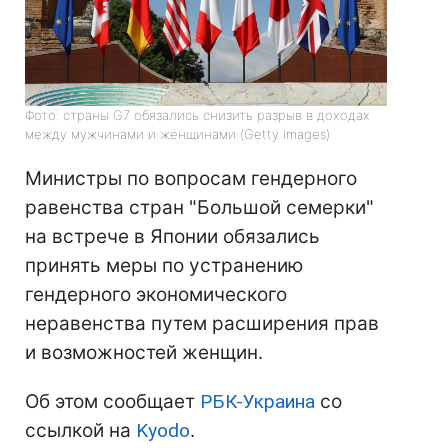
Фото: страны G7 обязались снизить разрыв в доходах
между мужчинами и женщинами (Getty Images)
Министры по вопросам гендерного
равенства стран "Большой семерки"
на встрече в Японии обязались
принять меры по устранению
гендерного экономического
неравенства путем расширения прав
и возможностей женщин.
Об этом сообщает
РБК-Украина
со
ссылкой на
Kyodo
.