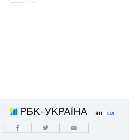
RU
|
UA