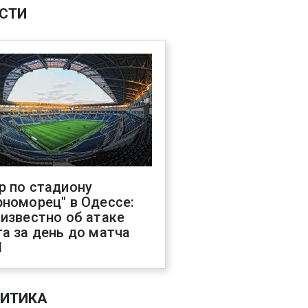
СТИ
р по стадиону
рноморец" в Одессе:
 известно об атаке
га за день до матча
Л
ИТИКА