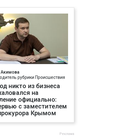
 Акимова
одитель рубрики Происшествия
год никто из бизнеса
жаловался на
ление официально:
ервью с заместителем
прокурора Крымом