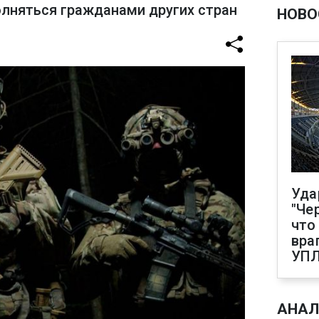
олняться гражданами других стран
НОВО
Уда
"Че
что
вра
УП
АНАЛ