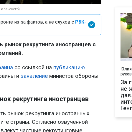
Зеленского)
онте из-за фактов, а не слухов с
РБК-
ть рынок рекрутинга иностранцев с
омпаний.
раина
со ссылкой на
публикацию
Юлия
руков
раины и
заявление
министра обороны
За 
не 
дав
нок рекрутинга иностранцев
инт
Ген
ть рынок рекрутинга иностранных
ите страны. Согласно озвученной
ивлекут частные рекрутинговые