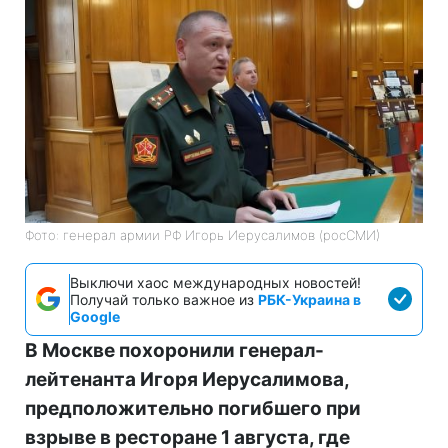
Фото: генерал армии РФ Игорь Иерусалимов (росСМИ)
Выключи хаос международных новостей!
Получай только важное из
РБК-Украина в
Google
В Москве похоронили генерал-
лейтенанта Игоря Иерусалимова,
предположительно погибшего при
взрыве в ресторане 1 августа, где