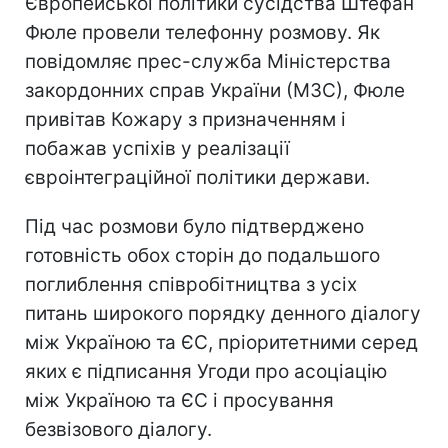
Європейської політики сусідства Штефан
Фюле провели телефонну розмову. Як
повідомляє прес-служба Міністерства
закордонних справ України (МЗС), Фюле
привітав Кожару з призначенням і
побажав успіхів у реалізації
євроінтеграційної політики держави.
Під час розмови було підтверджено
готовність обох сторін до подальшого
поглиблення співробітництва з усіх
питань широкого порядку денного діалогу
між Україною та ЄС, пріоритетними серед
яких є підписання Угоди про асоціацію
між Україною та ЄС і просування
безвізового діалогу.