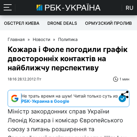
RU
ОБСТРЕЛ КИЕВА
DRONE DEALS
ОРМУЗСКИЙ ПРОЛИВ
Главная
»
Новости
»
Политика
Кожара і Фюле погодили графік
двосторонніх контактів на
найближчу перспективу
18:16 28.12.2012 Пт
1 мин
Не трать время на шум! Читай только суть из
РБК-Украина в Google
Міністр закордонних справ України
Леонід Кожара і комісар Європейського
союзу з питань розширення та