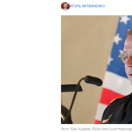
ИГОРЬ ЛИТВИНЕНКО
Фото: Бен Ходжес (flickr.com/usarmyeurop