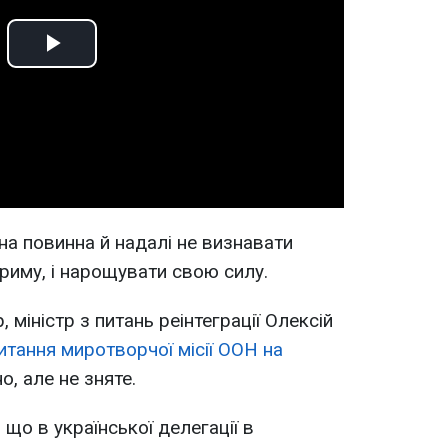
Play
Video
їна повинна й надалі не визнавати
риму, і нарощувати свою силу.
, міністр з питань реінтеграції Олексій
итання миротворчої місії ООН на
, але не зняте.
що в української делегації в