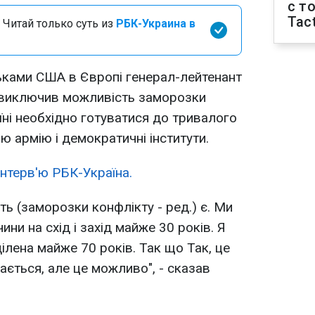
с т
Tact
 Читай только суть из
РБК-Украина в
ьками США в Європі генерал-лейтенант
е виключив можливість заморозки
їні необхідно готуватися до тривалого
ю армію і демократичні інститути.
інтерв'ю РБК-Україна.
ь (заморозки конфлікту - ред.) є. Ми
ини на схід і захід майже 30 років. Я
ілена майже 70 років. Так що Так, це
ається, але це можливо", - сказав