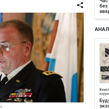
Час
без
ава
АНАЛ
Конс
корре
Буд
экз
e)