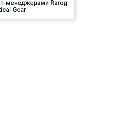
оп-менеджерами Rarog
ical Gear