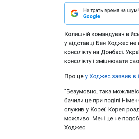
Не трать время на шум!
Google
Колишній командувач війс
у відставці Бен Ходжес н
конфлікту на Донбасі. Укра
конфлікту і зміцнювати сво
Про це
у Ходжес заявив в 
"Безумовно, така можливіст
бачили це при поділі Німечч
служив у Кореї. Корея розд
можливо. Мені це не подоб
Ходжес.