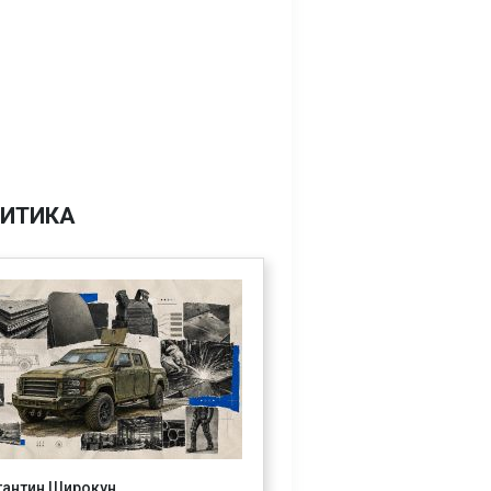
ИТИКА
тантин Широкун