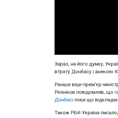
Зараз, на його думку, Укра
втрату Донбасу і анексію К
Раніше віце-прем'єр-міністр
Резніков повідомляв, що
п
Донбасі
поки що відкладено
Також РБК-Україна писало, 