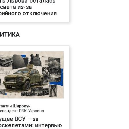
ть Львова осталась
 света из-за
рийного отключения
ИТИКА
тантин Широкун
спондент РБК-Украина
ущее ВСУ – за
оскелетами: интервью