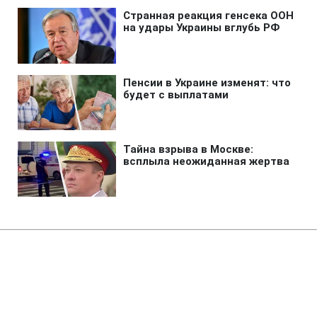
Главная
»
Бизнес
»
Экономика
Если Украина не договорится об
отсрочке СВАМ, потеряем 5%