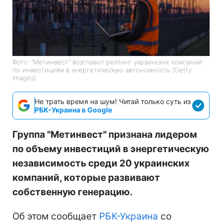
Фото: "Метинвест" возглавил рейтинг украинских компаний
по инвестициям в энергетическую автономность (Getty
Images)
Не трать время на шум! Читай только суть из
РБК-Украина в Google
Группа "Метинвест" признана лидером
по объему инвестиций в энергетическую
независимость среди 20 украинских
компаний, которые развивают
собственную генерацию.
Об этом сообщает
РБК-Украина
со