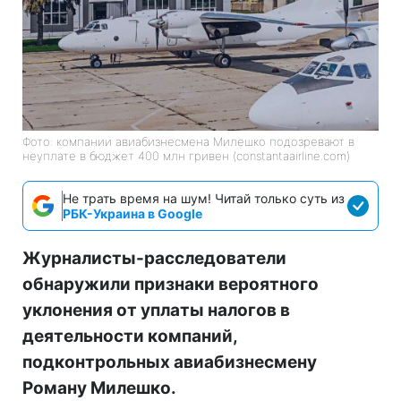
Фото: компании авиабизнесмена Милешко подозревают в
неуплате в бюджет 400 млн гривен (constantaairline.com)
Не трать время на шум! Читай только суть из
РБК-Украина в Google
Журналисты-расследователи
обнаружили признаки вероятного
уклонения от уплаты налогов в
деятельности компаний,
подконтрольных авиабизнесмену
Роману Милешко.