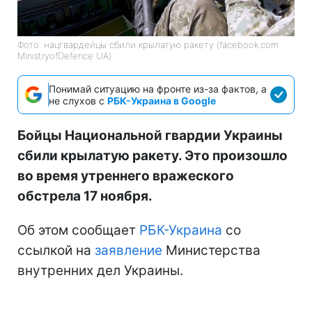
Фото: нацгвардейцы сбили крылатую ракету (facebook.com
MinistryofDefence UA)
Понимай ситуацию на фронте из-за фактов, а
не слухов с
РБК-Украина в Google
Бойцы Национальной гвардии Украины
сбили крылатую ракету. Это произошло
во время утреннего вражеского
обстрела 17 ноября.
Об этом сообщает
РБК-Украина
со
ссылкой на
заявление
Министерства
внутренних дел Украины.