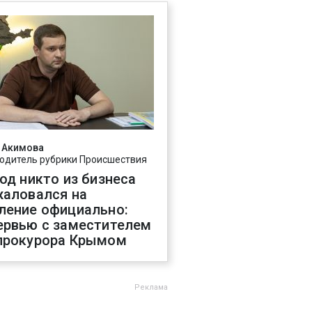
 Акимова
одитель рубрики Происшествия
год никто из бизнеса
жаловался на
ление официально:
ервью с заместителем
прокурора Крымом