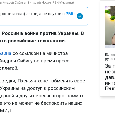
ы Андрей Сибига (Виталий Носач, РБК-Украина)
онте из-за фактов, а не слухов с
РБК-
 России в войне против Украины. В
ть российские технологии.
раина
со ссылкой на министра
Юлия
руков
Андрея Сибигу во время пресс-
За 
оллегой.
не 
дав
зведки, Пхеньян хочет обменять свое
инт
 Украины на доступ к российским
Ген
дерной и других военных программах.
е это не может не беспокоить наших
а МИД.