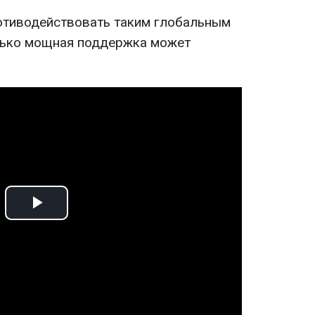
ротиводействовать таким глобальным
лько мощная поддержка может
Play
Video