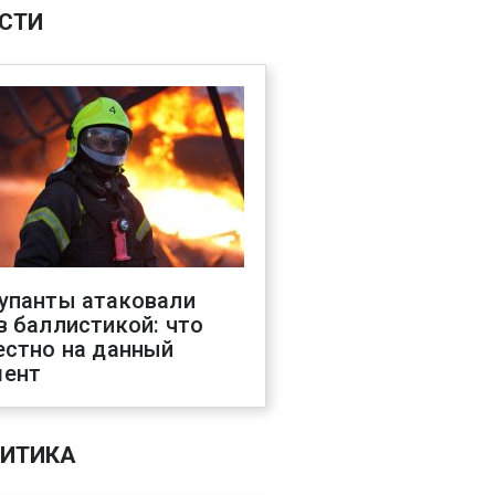
СТИ
упанты атаковали
в баллистикой: что
естно на данный
ент
ИТИКА