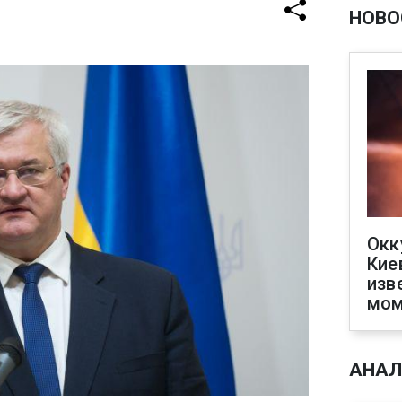
НОВО
Окк
Кие
изв
мом
АНАЛ