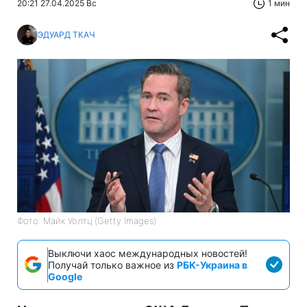
20:21 27.04.2025 Вс
1 мин
ЭДУАРД ТКАЧ
Фото: Майк Уолтц (Getty Images)
Выключи хаос международных новостей!
Получай только важное из
РБК-Украина в
Google