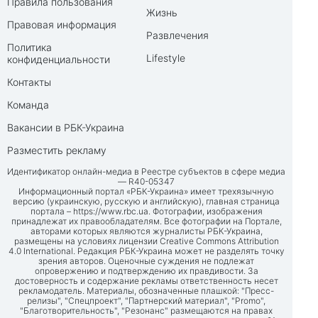
Правила пользования
Жизнь
Правовая информация
Развлечения
Политика
Lifestyle
конфиденциальности
Контакты
Команда
Вакансии в РБК-Украина
Разместить рекламу
Идентификатор онлайн-медиа в Реестре субъектов в сфере медиа
— R40-05347
Информационный портал «РБК-Украина» имеет трехязычную
версию (украинскую, русскую и английскую), главная страница
портала –
https://www.rbc.ua
. Фотографии, изображения
принадлежат их правообладателям. Все фотографии на Портале,
авторами которых являются журналисты РБК-Украина,
размещены на условиях лицензии Creative Commons Attribution
4.0 International. Редакция РБК-Украина может не разделять точку
зрения авторов. Оценочные суждения не подлежат
опровержению и подтверждению их правдивости. За
достоверность и содержание рекламы ответственность несет
рекламодатель. Материалы, обозначенные плашкой: "Пресс-
релизы", "Спецпроект", "Партнерский материал", "Promo",
"Благотворительность", "Резонанс" размещаются на правах