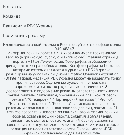
Контакты
Команда
Вакансии в РБК-Украина
Разместить рекламу
Идентификатор онлайн-медиа в Реестре субъектов в сфере медиа
— R40-05347
Информационный портал «РБК-Украина» имеет трехязычную
версию (украинскую, русскую и английскую), главная страница
портала –
https://www.rbc.ua
. Фотографии, изображения
принадлежат их правообладателям. Все фотографии на Портале,
авторами которых являются журналисты РБК-Украина,
размещены на условиях лицензии Creative Commons Attribution
4.0 International. Редакция РБК-Украина может не разделять точку
зрения авторов. Оценочные суждения не подлежат
опровержению и подтверждению их правдивости. За
достоверность и содержание рекламы ответственность несет
рекламодатель. Материалы, обозначенные плашкой: "Пресс-
релизы", "Спецпроект", "Партнерский материал", "Promo",
"Благотворительность", "Резонанс" размещаются на правах
рекламы и предназначены, как правило, для лиц, достигших 21-
летнего возраста. «Новости компании» – это информационный
формат, охватывающий новости, события и объявления,
связанные с деятельностью компаний, базирующиеся на
прессрелизах, выпускаемых самими компаниями, и за которые
редакция не несет ответственности. Онлайн-медиа «РБК-
Украина» предназначено для лиц от 21 года.