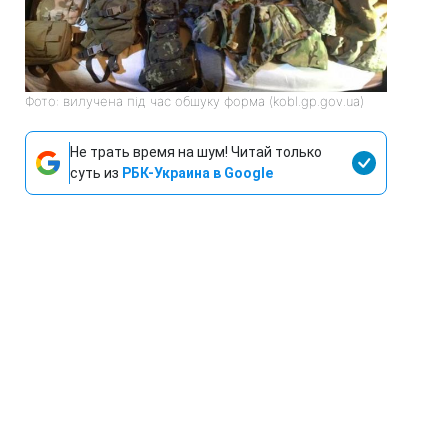
Фото: вилучена під час обшуку форма (kobl.gp.gov.ua)
Не трать время на шум! Читай только
суть из
РБК-Украина в Google