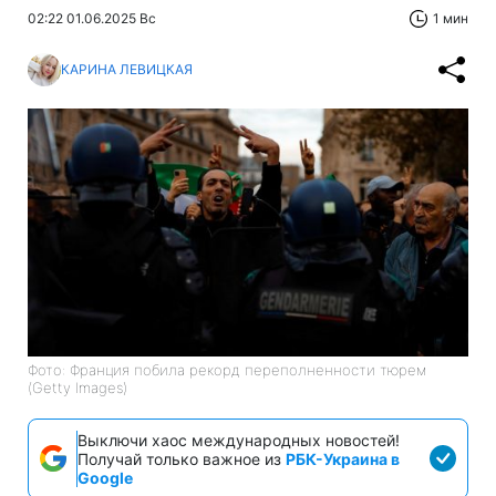
02:22 01.06.2025 Вс
1 мин
КАРИНА ЛЕВИЦКАЯ
Фото: Франция побила рекорд переполненности тюрем
(Getty Images)
Выключи хаос международных новостей!
Получай только важное из
РБК-Украина в
Google