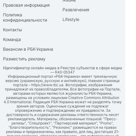
Правовая информация
Развлечения
Политика
Lifestyle
конфиденциальности
Контакты
Команда
Вакансии в РБК-Украина
Разместить рекламу
Идентификатор онлайн-медиа в Реестре субъектов в сфере медиа
— R40-05347
Информационный портал «РБК-Украина» имеет трехязычную
версию (украинскую, русскую и английскую), главная страница
портала –
https://www.rbc.ua
. Фотографии, изображения
принадлежат их правообладателям. Все фотографии на Портале,
авторами которых являются журналисты РБК-Украина,
размещены на условиях лицензии Creative Commons Attribution
4.0 International. Редакция РБК-Украина может не разделять точку
зрения авторов. Оценочные суждения не подлежат
опровержению и подтверждению их правдивости. За
достоверность и содержание рекламы ответственность несет
рекламодатель. Материалы, обозначенные плашкой: "Пресс-
релизы", "Спецпроект", "Партнерский материал", "Promo",
"Благотворительность", "Резонанс" размещаются на правах
рекламы и предназначены, как правило, для лиц, достигших 21-
летнего возраста. «Новости компании» – это информационный