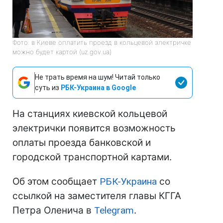
Фото: в Киеве оплатить проезд в кольцевой электричке
можно будет картой (uz.gov.ua)
Не трать время на шум! Читай только
суть из
РБК-Украина в Google
На станциях киевской кольцевой
электрички появится возможность
оплаты проезда банковской и
городской транспортной картами.
Об этом сообщает
РБК-Украина
со
ссылкой на заместителя главы КГГА
Петра Оленича в
Telegram
.