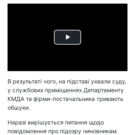
Play
Video
В результаті чого, на підставі ухвали суду,
у службових приміщеннях Департаменту
КМДА та фірми-постачальника тривають
обшуки.
Наразі вирішується питання щодо
повідомлення про підозру чиновникам