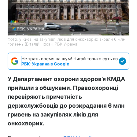
Фото: у Києві на закупівлі ліків для онкохворих вкрали 6 млн
гривень (Віталій Носач, РБК-Україна)
Не трать время на шум! Читай только суть из
РБК-Украина в Google
У Департамент охорони здоров’я КМДА
прийшли з обшуками. Правоохоронці
перевіряють причетність
держслужбовців до розкрадання 6 млн
гривень на закупівлях ліків для
онкохворих.