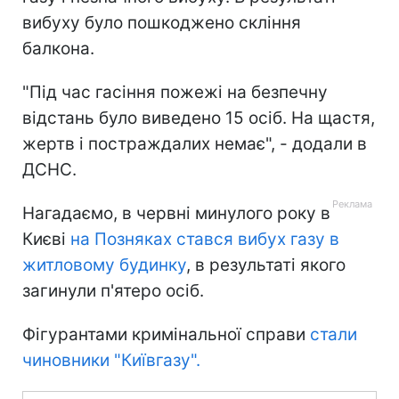
вибуху було пошкоджено скління
балкона.
"Під час гасіння пожежі на безпечну
відстань було виведено 15 осіб. На щастя,
жертв і постраждалих немає", - додали в
ДСНС.
Нагадаємо, в червні минулого року в
Києві
на Позняках стався вибух газу в
житловому будинку
, в результаті якого
загинули п'ятеро осіб.
Фігурантами кримінальної справи
стали
чиновники "Київгазу".