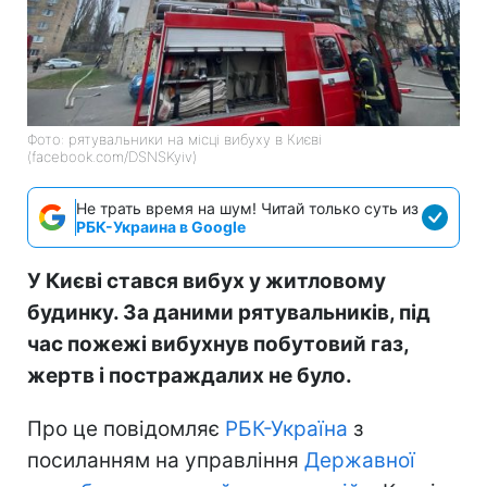
Фото: рятувальники на місці вибуху в Києві
(facebook.com/DSNSKyiv)
Не трать время на шум! Читай только суть из
РБК-Украина в Google
У Києві стався вибух у житловому
будинку. За даними рятувальників, під
час пожежі вибухнув побутовий газ,
жертв і постраждалих не було.
Про це повідомляє
РБК-Україна
з
посиланням на управління
Державної