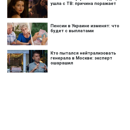
Главная
»
Новости
»
Происшествия
"Случилась остановка сердца":
что известно о внезапной
смерти военнообязанного в