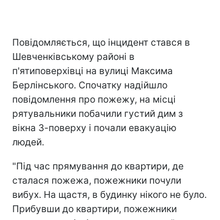
Повідомляється, що інцидент стався в
Шевченківському районі в
п'ятиповерхівці на вулиці Максима
Берлінського. Спочатку надійшло
повідомлення про пожежу, на місці
рятувальники побачили густий дим з
вікна 3-поверху і почали евакуацію
людей.
"Під час прямування до квартири, де
сталася пожежа, пожежники почули
вибух. На щастя, в будинку нікого не було.
Прибувши до квартири, пожежники