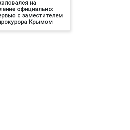
жаловался на
ление официально:
ервью с заместителем
прокурора Крымом