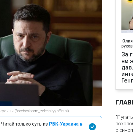
Юлия
руков
За 
не 
дав
инт
Ген
ГЛАВ
аины (facebook.com_zelenskyy.official)
"Пугать
похолод
 Читай только суть из
РБК-Украина в
с сино