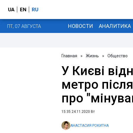
UA
EN
RU
НОВОСТИ
АНАЛИТИКА
ПТ, 07 АВГУСТА
Главная
»
Жизнь
»
Общество
У Києві від
метро післ
про "мінува
15:35 24.11.2020 Вт
АНАСТАСИЯ РОКИТНА