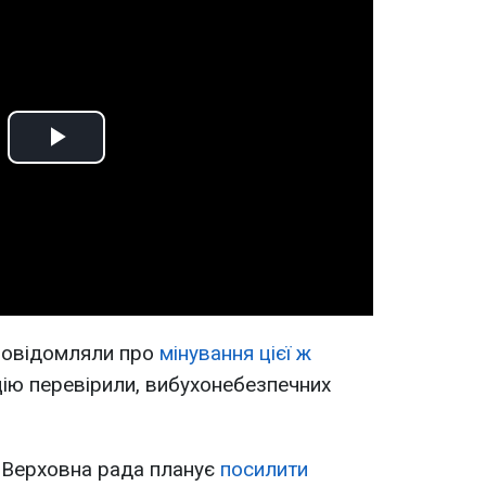
Play
Video
повідомляли про
мінування цієї ж
ію перевірили, вибухонебезпечних
 Верховна рада планує
посилити