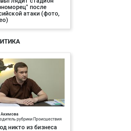
 выглядит стадион
рноморец" после
сийской атаки (фото,
ео)
ИТИКА
 Акимова
одитель рубрики Происшествия
год никто из бизнеса