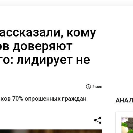
ассказали, кому
ов доверяют
о: лидирует не
2 мин
иков 70% опрошенных граждан
АНАЛ