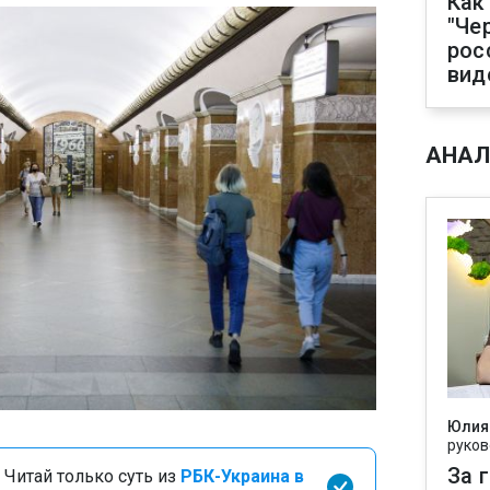
Как
"Че
рос
вид
АНАЛ
Юлия
руков
За 
 Читай только суть из
РБК-Украина в