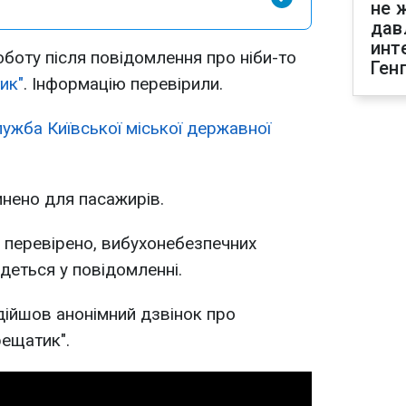
не 
дав
инт
оботу після повідомлення про ніби-то
Ген
ик"
. Інформацію перевірили.
ужба Київської міської державної
инено для пасажирів.
 перевірено, вибухонебезпечних
йдеться у повідомленні.
дійшов анонімний дзвінок про
рещатик".