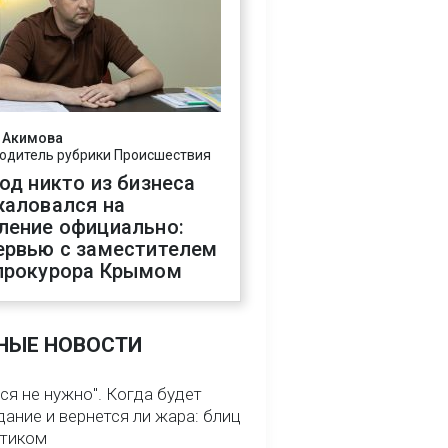
 Акимова
одитель рубрики Происшествия
год никто из бизнеса
жаловался на
ление официально:
ервью с заместителем
прокурора Крымом
НЫЕ НОВОСТИ
ся не нужно". Когда будет
ание и вернется ли жара: блиц
птиком