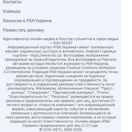
Контакты
Команда
Вакансии в РБК-Украина
Разместить рекламу
Идентификатор онлайн-медиа в Реестре субъектов в сфере медиа
— R40-05347
Информационный портал «РБК-Украина» имеет трехязычную
версию (украинскую, русскую и английскую), главная страница
портала –
https://www.rbc.ua
. Фотографии, изображения
принадлежат их правообладателям. Все фотографии на Портале,
авторами которых являются журналисты РБК-Украина,
размещены на условиях лицензии Creative Commons Attribution
4.0 International. Редакция РБК-Украина может не разделять точку
зрения авторов. Оценочные суждения не подлежат
опровержению и подтверждению их правдивости. За
достоверность и содержание рекламы ответственность несет
рекламодатель. Материалы, обозначенные плашкой: "Пресс-
релизы", "Спецпроект", "Партнерский материал", "Promo",
"Благотворительность", "Резонанс" размещаются на правах
рекламы и предназначены, как правило, для лиц, достигших 21-
летнего возраста. «Новости компании» – это информационный
формат, охватывающий новости, события и объявления,
связанные с деятельностью компаний, базирующиеся на
прессрелизах, выпускаемых самими компаниями, и за которые
редакция не несет ответственности. Онлайн-медиа «РБК-
Украина» предназначено для лиц от 21 года.
© ООО «УБТ», 2006-2026.