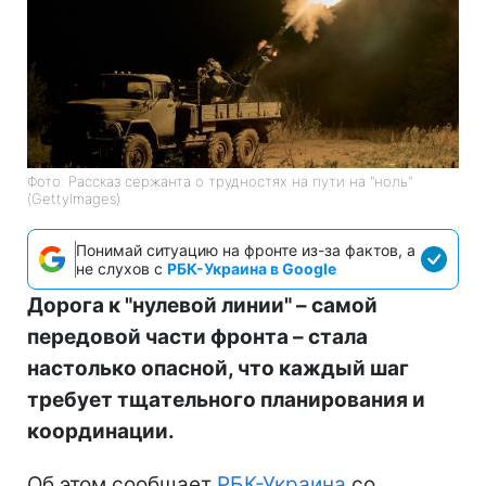
Фото: Рассказ сержанта о трудностях на пути на "ноль"
(GettyImages)
Понимай ситуацию на фронте из-за фактов, а
не слухов с
РБК-Украина в Google
Дорога к "нулевой линии" – самой
передовой части фронта – стала
настолько опасной, что каждый шаг
требует тщательного планирования и
координации.
Об этом сообщает
РБК-Украина
со