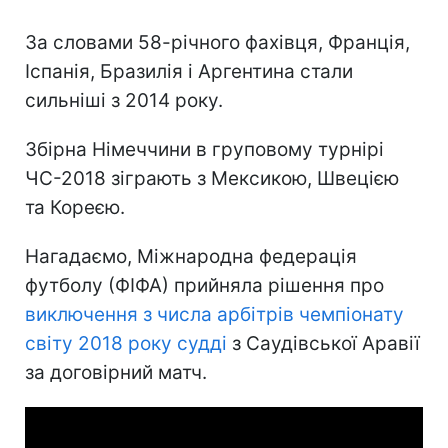
За словами 58-річного фахівця, Франція,
Іспанія, Бразилія і Аргентина стали
сильніші з 2014 року.
Збірна Німеччини в груповому турнірі
ЧС-2018 зіграють з Мексикою, Швецією
та Кореєю.
Нагадаємо, Міжнародна федерація
футболу (ФІФА) прийняла рішення про
виключення з числа арбітрів чемпіонату
світу 2018 року судді
з Саудівської Аравії
за договірний матч.