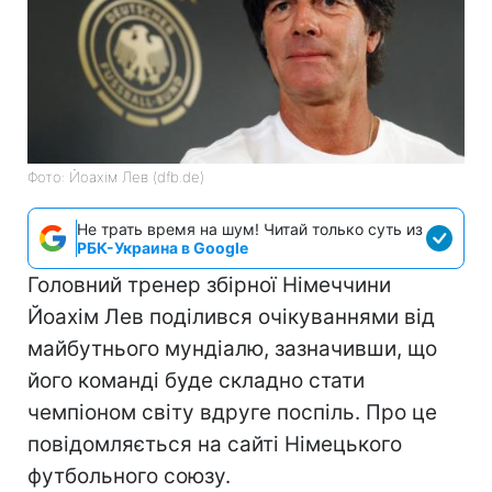
Фото: Йоахім Лев (dfb.de)
Не трать время на шум! Читай только суть из
РБК-Украина в Google
Головний тренер збірної Німеччини
Йоахім Лев поділився очікуваннями від
майбутнього мундіалю, зазначивши, що
його команді буде складно стати
чемпіоном світу вдруге поспіль. Про це
повідомляється на сайті Німецького
футбольного союзу.