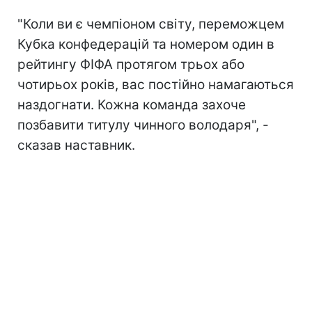
"Коли ви є чемпіоном світу, переможцем
Кубка конфедерацій та номером один в
рейтингу ФІФА протягом трьох або
чотирьох років, вас постійно намагаються
наздогнати. Кожна команда захоче
позбавити титулу чинного володаря", -
сказав наставник.