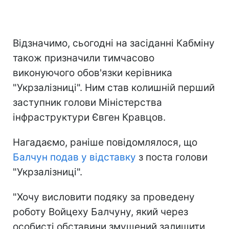
Відзначимо, сьогодні на засіданні Кабміну
також призначили тимчасово
виконуючого обов'язки керівника
"Укрзалізниці". Ним став колишній перший
заступник голови Міністерства
інфраструктури Євген Кравцов.
Нагадаємо, раніше повідомлялося, що
Балчун подав у відставку
з поста голови
"Укрзалізниці".
"Хочу висловити подяку за проведену
роботу Войцеху Балчуну, який через
особисті обставини змушений залишити