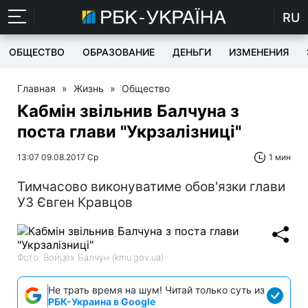
RU
ОБЩЕСТВО
ОБРАЗОВАНИЕ
ДЕНЬГИ
ИЗМЕНЕНИЯ
Главная
»
Жизнь
»
Общество
Кабмін звільнив Балчуна з
поста глави "Укрзалізниці"
13:07 09.08.2017 Ср
1 мин
Тимчасово виконуватиме обов'язки глави
УЗ Євген Кравцов
Фото: Войцех Балчун (kmu.gov.ua)
Не трать время на шум! Читай только суть из
РБК-Украина в Google