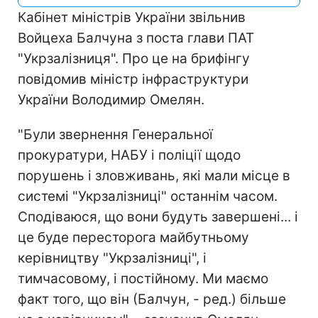
Кабінет міністрів України звільнив
Войцеха Балчуна з поста глави ПАТ
"Укрзалізниця". Про це на брифінгу
повідомив міністр інфраструктури
України Володимир Омелян.
"Були звернення Генеральної
прокуратури, НАБУ і поліції щодо
порушень і зловживань, які мали місце в
системі "Укрзалізниці" останнім часом.
Сподіваюся, що вони будуть завершені... і
це буде пересторога майбутньому
керівництву "Укрзалізниці", і
тимчасовому, і постійному. Ми маємо
факт того, що він (Балчун, - ред.) більше