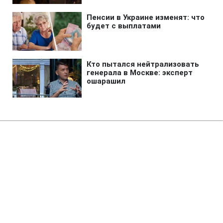
Главная
»
Жизнь
»
Общество
Как противодействовать
эйджизму на работе: в центре
занятости дали рекомендации
10:25 07.12.2024 Сб
2 мин