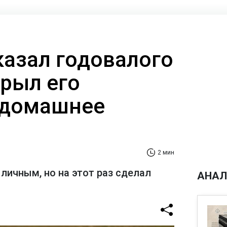
казал годовалого
крыл его
 домашнее
2 мин
личным, но на этот раз сделал
АНАЛ