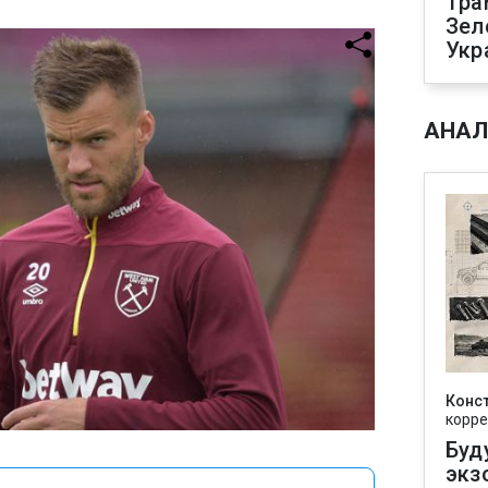
Тра
Зел
Укр
АНАЛ
Конс
корре
Буд
экз