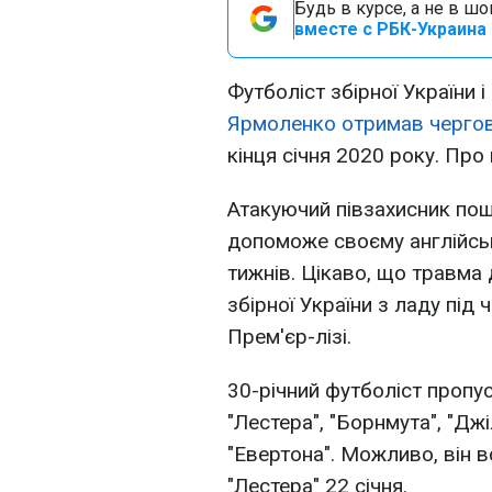
Будь в курсе, а не в ш
вместе с РБК-Украина 
Футболіст збірної України і
Ярмоленко отримав черго
кінця січня 2020 року. Пр
Атакуючий півзахисник пошк
допоможе своєму англійськ
тижнів. Цікаво, що травма 
збірної України з ладу під 
Прем'єр-лізі.
30-річний футболіст пропус
"Лестера", "Борнмута", "Дж
"Евертона". Можливо, він в
"Лестера" 22 січня.