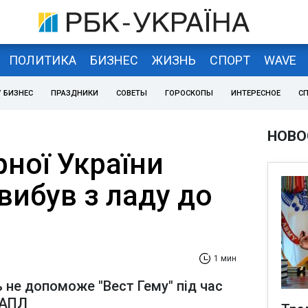
ПОЛИТИКА
БИЗНЕС
ЖИЗНЬ
СПОРТ
WAVE
 БИЗНЕС
ПРАЗДНИКИ
СОВЕТЫ
ГОРОСКОПЫ
ИНТЕРЕСНОЕ
С
НОВО
рної України
вибув з ладу до
1 мин
ь не допоможе "Вест Гему" під час
 АПЛ