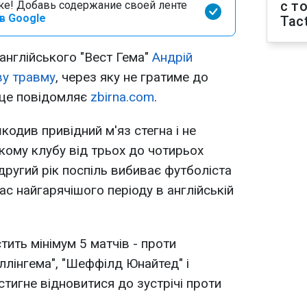
с т
оке! Добавь содержание своей ленте
в Google
Tact
 англійського "Вест Гема"
Андрій
ву травму
, через яку не гратиме до
о це повідомляє
zbirna.com
.
одив привідний м'яз стегна і не
ому клубу від трьох до чотирьох
другий рік поспіль вибиває футболіста
час найгарячішого періоду в англійській
тить мінімум 5 матчів - проти
іллінгема", "Шеффілд Юнайтед" і
стигне відновитися до зустрічі проти