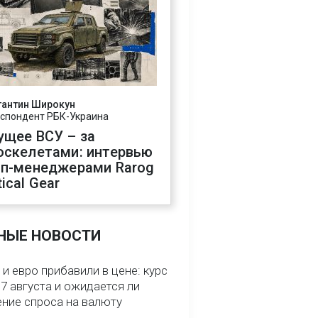
тантин Широкун
спондент РБК-Украина
ущее ВСУ – за
оскелетами: интервью
оп-менеджерами Rarog
ical Gear
НЫЕ НОВОСТИ
и евро прибавили в цене: курс
7 августа и ожидается ли
ние спроса на валюту