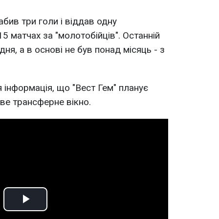
бив три голи і віддав одну
5 матчах за "молотобійців". Останній
ня, а в основі не був понад місяць - з
 інформація, що "Вест Гем" планує
ве трансферне вікно.
Play