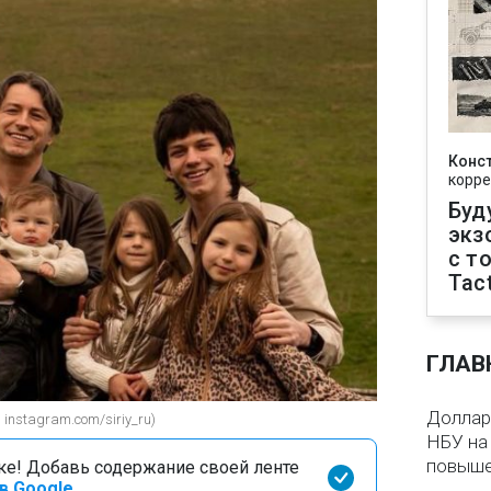
Конс
корре
Буд
экз
с т
Tact
ГЛАВ
Доллар 
instagram.com/siriy_ru)
НБУ на 
повыше
оке! Добавь содержание своей ленте
в Google