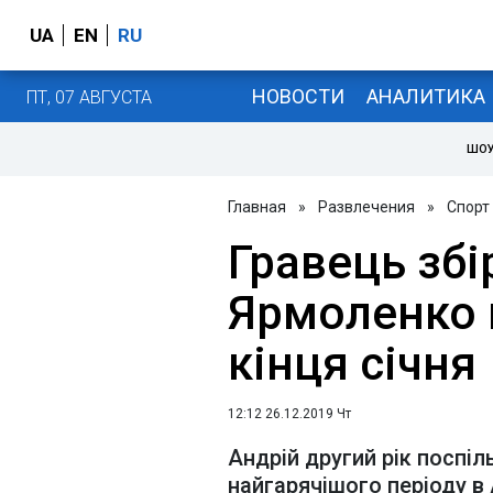
UA
EN
RU
НОВОСТИ
АНАЛИТИКА
ПТ, 07 АВГУСТА
ШОУ
Главная
»
Развлечения
»
Спорт
Гравець збі
Ярмоленко 
кінця січня
12:12 26.12.2019 Чт
Андрій другий рік поспіл
найгарячішого періоду в