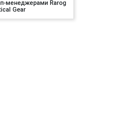
оп-менеджерами Rarog
ical Gear