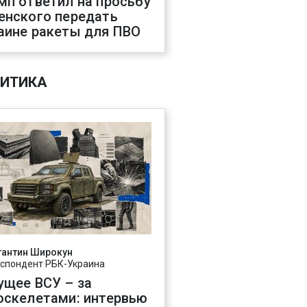
мп ответил на просьбу
енского передать
аине ракеты для ПВО
ИТИКА
тантин Широкун
спондент РБК-Украина
ущее ВСУ – за
оскелетами: интервью