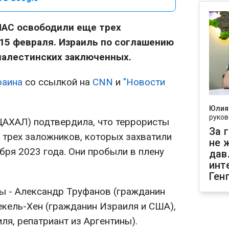
МАС освободили еще трех
15 февраля. Израиль по соглашению
палестинских заключенных.
раина
со ссылкой на
CNN
и
"Новости
Юлия
руков
АХАЛ) подтвердила, что террористы
За 
 трех заложников, которых захватили
не 
бря 2023 года. Они пробыли в плену
дав
инт
Ген
ы - Александр Труфанов (гражданин
екель-Хен (гражданин Израиля и США),
ля, репатриант из Аргентины).