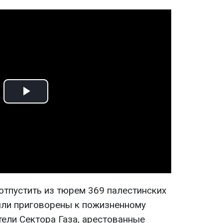
Play
Video
отпустить из тюрем 369 палестинских
ыли приговорены к пожизненному
тели Сектора Газа, арестованные