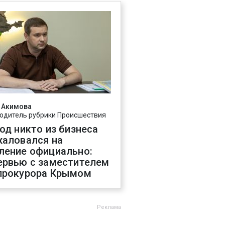
 Акимова
одитель рубрики Происшествия
год никто из бизнеса
жаловался на
ление официально:
ервью с заместителем
прокурора Крымом