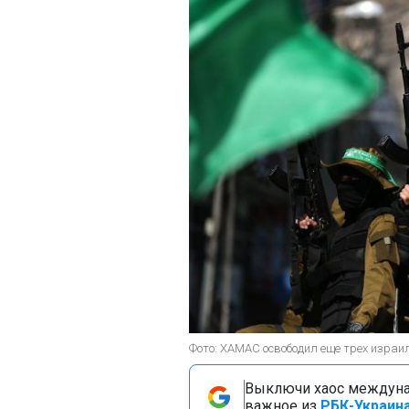
Фото: ХАМАС освободил еще трех израил
Выключи хаос междуна
важное из
РБК-Украина