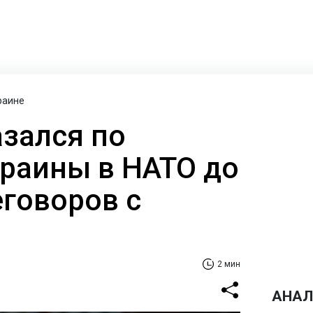
раине
зался по
краины в НАТО до
еговоров с
2 мин
АНАЛ