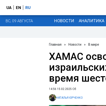
UA
EN
RU
НОВОСТИ
АНАЛИТИКА
ВС, 09 АВГУСТА
Главная
»
Новости
»
В мире
ХАМАС осво
израильски
время шест
14:56 15.02.2025 Сб
НАТАЛЬЯ ЮРЧЕНКО