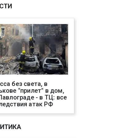
СТИ
сса без света, в
ькове "прилет" в дом,
 Павлограде - в ТЦ: все
ледствия атак РФ
ИТИКА