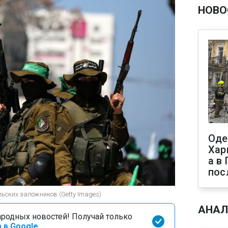
НОВО
Оде
Хар
а в
пос
ьских заложников (Getty Images)
АНАЛ
родных новостей! Получай только
 в Google