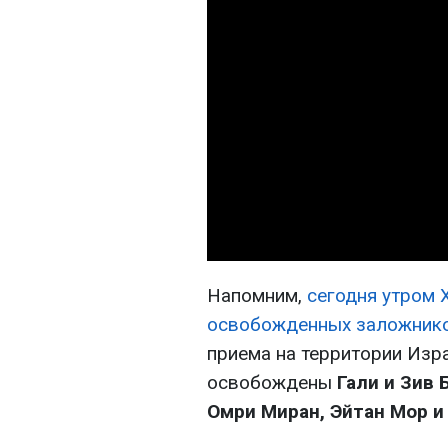
Напомним,
сегодня утром 
освобожденных заложник
приема на территории Изра
освобождены
Гали и Зив 
Омри Миран, Эйтан Мор и