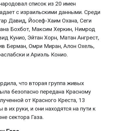
ародовал список из 20 имен
адает с израильскими данными. Среди
ятар Давид, Йосеф-Хаим Охана, Сеги
кана Бохбот, Максим Херкин, Нимрод
вид Кунио, Эйтан Хорн, Матан Ангрест,
ив Берман, Омри Миран, Алон Охель,
раслабски и Ариэль Конио.
рдила, что вторая группа живых
ыла безопасно передана Красному
лученной от Красного Креста, 13
в их руки, и они находятся на пути к
оне сектора Газа.