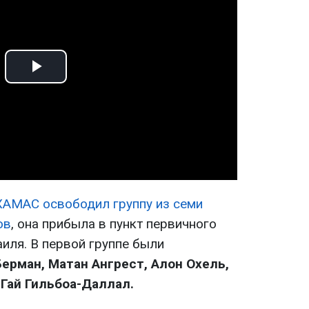
Play
Video
ХАМАС освободил группу из семи
ов
, она прибыла в пункт первичного
иля. В первой группе были
Берман, Матан Ангрест, Алон Охель,
 Гай Гильбоа-Даллал.