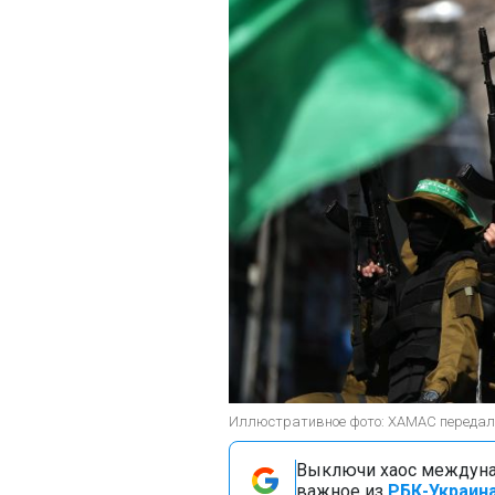
Иллюстративное фото: ХАМАС передал 
Выключи хаос междуна
важное из
РБК-Украина