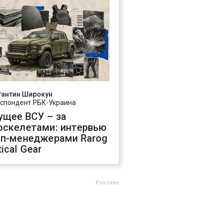
тантин Широкун
спондент РБК-Украина
ущее ВСУ – за
оскелетами: интервью
оп-менеджерами Rarog
ical Gear