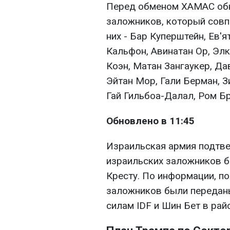
Перед обменом ХАМАС обн
заложников, который совп
них - Бар Куперштейн, Ев'
Кальфон, Авинатан Ор, Эл
Коэн, Матан Зангаукер, Да
Эйтан Мор, Гали Берман, З
Гай Гильбоа-Далал, Ром Б
Обновлено в 11:45
Израильская армия подтве
израильских заложников б
Кресту. По информации, по
заложников были переданы 
силам IDF и Шин Бет в рай