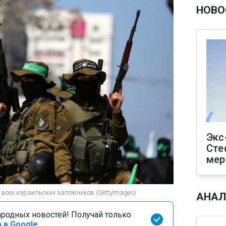
НОВО
Экс
Сте
мер
всех израильских заложников (GettyImages)
АНАЛ
родных новостей! Получай только
 в Google