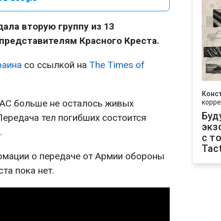
ала вторую группу из 13
представителям Красного Креста.
раина
со ссылкой на
The Times of
Конс
АС больше не осталось живых
корре
Буд
Передача тел погибших состоится
экз
.
с т
Tact
рмации о передаче от Армии обороны
та пока нет.