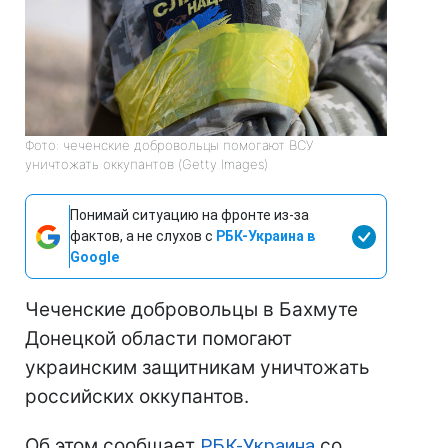
Фото: чеченские добровольцы помогают ВСУ
уничтожать оккупантов (Getty Images)
Понимай ситуацию на фронте из-за
фактов, а не слухов с
РБК-Украина в
Google
Чеченские добровольцы в Бахмуте
Донецкой области помогают
украинским защитникам уничтожать
российских оккупантов.
Об этом сообщает
РБК-Украина
со