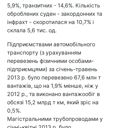
5,9%, транзитних - 14,6%. Кількість
оброблених суден - закордонних та
інфрахт - скоротилася на 10,7% і
склала 5,6 тис. од.
Підприємствами автомобільного
транспорту (з урахуванням
перевезень фізичними особами-
підприємцями) за січень-травень
2013 р. було перевезено 67,6 млн т
вантажів, що на 1,9% менше, ніж у
2012 р., та виконано вантажообіг в
обсязі 15,2 млрд т км, який зріс на
0,5%.
Магістральними трубопроводами у
січні-квітні 2013 р. було