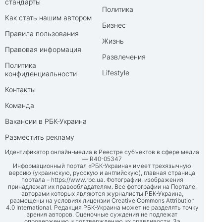
стандарты
Политика
Как стать нашим автором
Бизнес
Правила пользования
Жизнь
Правовая информация
Развлечения
Политика
Lifestyle
конфиденциальности
Контакты
Команда
Вакансии в РБК-Украина
Разместить рекламу
Идентификатор онлайн-медиа в Реестре субъектов в сфере медиа
— R40-05347
Информационный портал «РБК-Украина» имеет трехязычную
версию (украинскую, русскую и английскую), главная страница
портала –
https://www.rbc.ua
. Фотографии, изображения
принадлежат их правообладателям. Все фотографии на Портале,
авторами которых являются журналисты РБК-Украина,
размещены на условиях лицензии Creative Commons Attribution
4.0 International. Редакция РБК-Украина может не разделять точку
зрения авторов. Оценочные суждения не подлежат
опровержению и подтверждению их правдивости. За