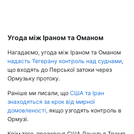
Угода між Іраном та Оманом
Нагадаємо, угода між Іраном та Оманом
надасть Тегерану контроль
над суднами
,
що входять до Перської затоки через
Ормузьку протоку.
Раніше ми писали, що
США та Іран
знаходяться
за крок від мирної
домовленості,
якщо узгодять контроль в
Ормузі.
Крім того, президент США Дональд Трамп