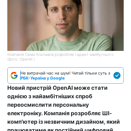
Компанія Сема Альтмана розробляє гаджет майбутнього
(фото: OpenAI )
Не витрачай час на шум! Читай тільки суть з
РБК-Україна у Google
Новий пристрій OpenAI може стати
однією з найамбітніших спроб
переосмислити персональну
електроніку. Компанія розробляє ШІ-
комп'ютер із незвичним дизайном, який
працюватиме як постійний цифровий