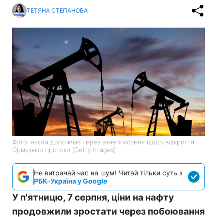
ТЕТЯНА СТЕПАНОВА
Фото: нафта дорожчає через занепокоєння щодо відкриття
Ормузької протоки (Getty Images)
Не витрачай час на шум! Читай тільки суть з
РБК-Україна у Google
У п'ятницю, 7 серпня, ціни на нафту
продовжили зростати через побоювання