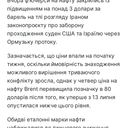
Вчора ф’ючерси на нафту закрились із
підвищенням на понад 3 долари за
барель на тлі розгляду Іраном
законопроєкту про заборону
проходження суден США та Ізраїлю через
Ормузьку протоку.
Зазначається, що ціни впали на початку
тижня, оскільки ймовірність знаходження
можливого вирішення триваючого
конфлікту зросла, однак у четвер ціна на
нафту Brent перевищила позначку в 80
доларів після того, як уперше з 13 липня
опустилася нижче цього рівня.
Обидві еталонні марки нафти
наближалися до тижневого зниження