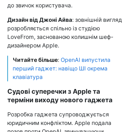
до звичок користувача.
Дизайн від Джоні Айва
: зовнішній вигляд
розробляється спільно із студією
LoveFrom, заснованою колишнім шеф-
дизайнером Apple.
Читайте більше
:
OpenAI випустила
перший гаджет: навіщо ШІ окрема
клавіатура
Судові суперечки з Apple та
терміни виходу нового гаджета
Розробка гаджета супроводжується
юридичним конфліктом. Apple подала
позов проти OpenAI, звинувачуючи