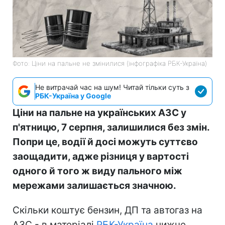
Фото: Ціни на пальне не змінилися (інфографіка РБК-Україна)
Не витрачай час на шум! Читай тільки суть з
РБК-Україна у Google
Ціни на пальне на українських АЗС у
п'ятницю, 7 серпня, залишилися без змін.
Попри це, водії й досі можуть суттєво
заощадити, адже різниця у вартості
одного й того ж виду пального між
мережами залишається значною.
Скільки коштує бензин, ДП та автогаз на
АЗС - в матеріалі
РБК-Україна
нижче.