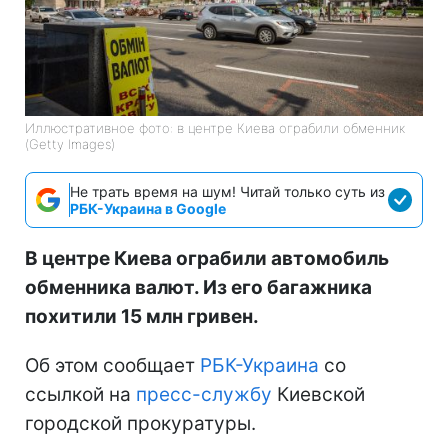
Иллюстративное фото: в центре Киева ограбили обменник
(Getty Images)
Не трать время на шум! Читай только суть из
РБК-Украина в Google
В центре Киева ограбили автомобиль
обменника валют. Из его багажника
похитили 15 млн гривен.
Об этом сообщает
РБК-Украина
со
ссылкой на
пресс-службу
Киевской
городской прокуратуры.