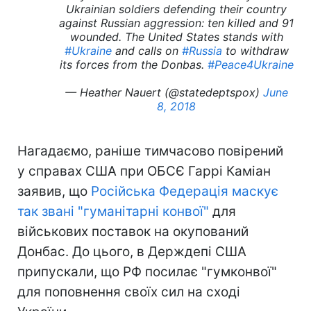
Ukrainian soldiers defending their country
against Russian aggression: ten killed and 91
wounded. The United States stands with
#Ukraine
and calls on
#Russia
to withdraw
its forces from the Donbas.
#Peace4Ukraine
— Heather Nauert (@statedeptspox)
June
8, 2018
Нагадаємо, раніше тимчасово повірений
у справах США при ОБСЄ Гаррі Каміан
заявив, що
Російська Федерація маскує
так звані "гуманітарні конвої"
для
військових поставок на окупований
Донбас. До цього, в Держдепі США
припускали, що РФ посилає "гумконвої"
для поповнення своїх сил на сході