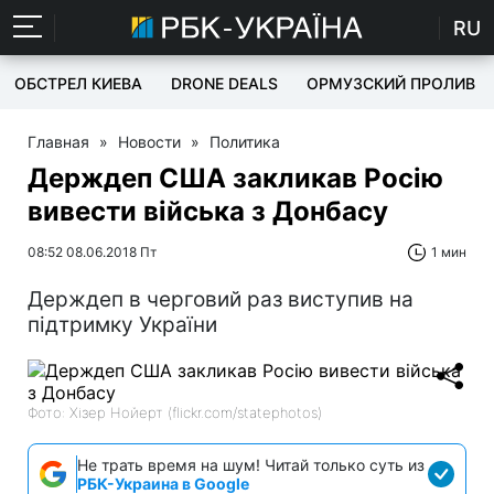
RU
ОБСТРЕЛ КИЕВА
DRONE DEALS
ОРМУЗСКИЙ ПРОЛИВ
Главная
»
Новости
»
Политика
Держдеп США закликав Росію
вивести війська з Донбасу
08:52 08.06.2018 Пт
1 мин
Держдеп в черговий раз виступив на
підтримку України
Фото: Хізер Нойерт (flickr.com/statephotos)
Не трать время на шум! Читай только суть из
РБК-Украина в Google