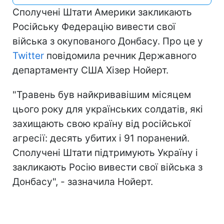
Сполучені Штати Америки закликають
Російську Федерацію вивести свої
війська з окупованого Донбасу. Про це у
Twitter
повідомила речник Державного
департаменту США Хізер Нойерт.
"Травень був найкривавішим місяцем
цього року для українських солдатів, які
захищають свою країну від російської
агресії: десять убитих і 91 поранений.
Сполучені Штати підтримують Україну і
закликають Росію вивести свої війська з
Донбасу", - зазначила Нойерт.