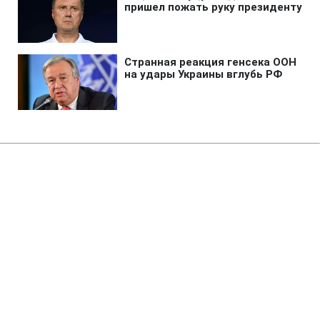
Главная
»
Новости
»
Политика
Сибига приветствовал решение
Швеции передать Украине
судно "теневого флота" РФ
01:40 06.08.2026 Чт
1 мин
Министр назвал решение суда важным
прецедентом для борьбы с санкциями