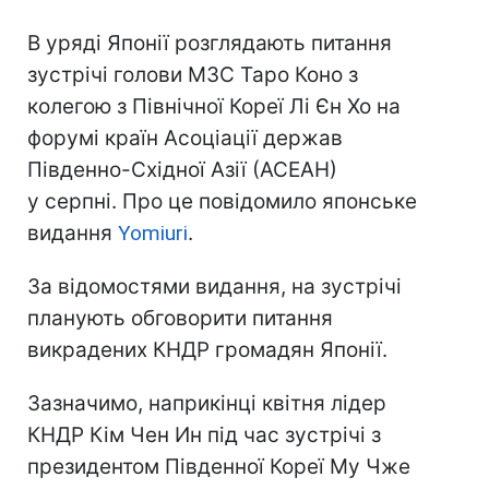
В уряді Японії розглядають питання
зустрічі голови МЗС Таро Коно з
колегою з Північної Кореї Лі Єн Хо на
форумі країн Асоціації держав
Південно-Східної Азії (АСЕАН)
у серпні. Про це повідомило японське
видання
Yomiuri
.
За відомостями видання, на зустрічі
планують обговорити питання
викрадених КНДР громадян Японії.
Зазначимо, наприкінці квітня лідер
КНДР Кім Чен Ин під час зустрічі з
президентом Південної Кореї Му Чже