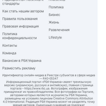
стандарты
Политика
Как стать нашим автором
Бизнес
Правила пользования
Жизнь
Правовая информация
Развлечения
Политика
Lifestyle
конфиденциальности
Контакты
Команда
Вакансии в РБК-Украина
Разместить рекламу
Идентификатор онлайн-медиа в Реестре субъектов в сфере медиа
— R40-05347
Информационный портал «РБК-Украина» имеет трехязычную
версию (украинскую, русскую и английскую), главная страница
портала –
https://www.rbc.ua
. Фотографии, изображения
принадлежат их правообладателям. Все фотографии на Портале,
авторами которых являются журналисты РБК-Украина,
размещены на условиях лицензии Creative Commons Attribution
4.0 International. Редакция РБК-Украина может не разделять точку
зрения авторов. Оценочные суждения не подлежат