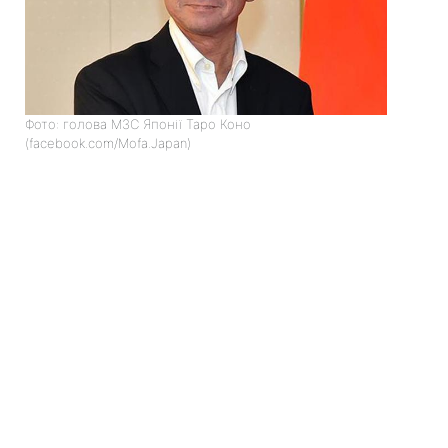
Фото: голова МЗС Японії Таро Коно
(facebook.com/Mofa.Japan)