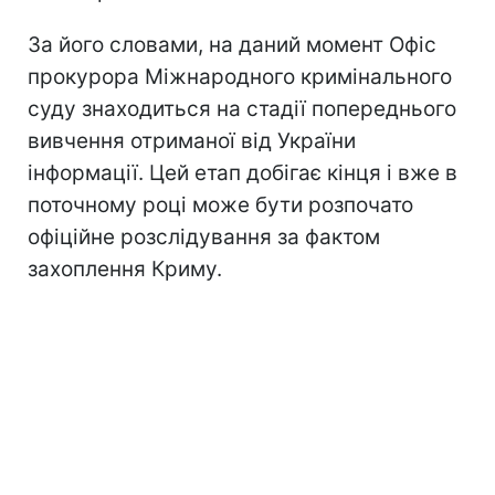
За його словами, на даний момент Офіс
прокурора Міжнародного кримінального
суду знаходиться на стадії попереднього
вивчення отриманої від України
інформації. Цей етап добігає кінця і вже в
поточному році може бути розпочато
офіційне розслідування за фактом
захоплення Криму.