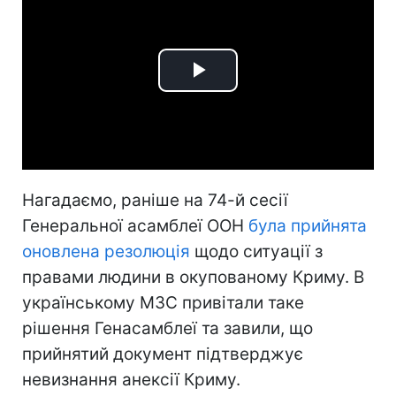
Play
Video
Нагадаємо, раніше на 74-й сесії
Генеральної асамблеї ООН
була прийнята
оновлена резолюція
щодо ситуації з
правами людини в окупованому Криму. В
українському МЗС привітали таке
рішення Генасамблеї та завили, що
прийнятий документ підтверджує
невизнання анексії Криму.