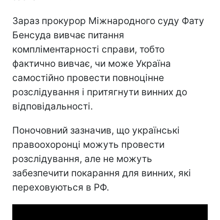
Зараз прокурор Міжнародного суду Фату
Бенсуда вивчає питання
компліментарності справи, тобто
фактично вивчає, чи може Україна
самостійно провести повноцінне
розслідування і притягнути винних до
відповідальності.
Поночовний зазначив, що українські
правоохоронці можуть провести
розслідування, але не можуть
забезпечити покарання для винних, які
переховуються в РФ.