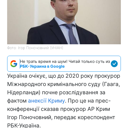
Фото: Ігор Поночовний (УНІАН)
Не трать время на шум! Читай только суть из
РБК-Украина в Google
Україна очікує, що до 2020 року прокурор
Міжнародного кримінального суду (Гаага,
Нідерланди) почне розслідування за
фактом
анексії Криму
. Про це на прес-
конференції сказав прокурор АР Крим
Ігор Поночовний, передає кореспондент
РБК-Україна.