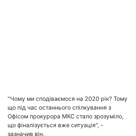
"Чому ми сподіваємося на 2020 рік? Тому
що під час останнього спілкування з
Офісом прокурора МКС стало зрозуміло,
що фіналізується вже ситуація", -
зазначив він.