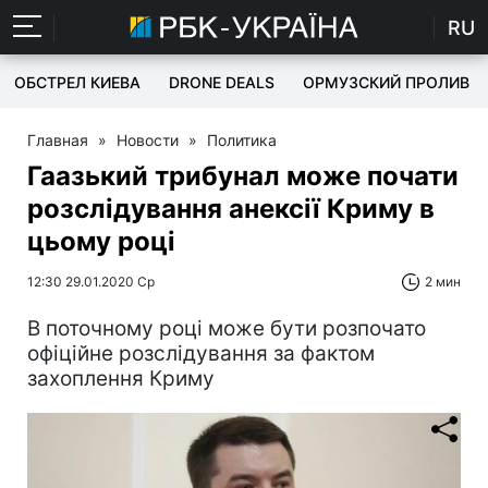
RU
ОБСТРЕЛ КИЕВА
DRONE DEALS
ОРМУЗСКИЙ ПРОЛИВ
Главная
»
Новости
»
Политика
Гаазький трибунал може почати
розслідування анексії Криму в
цьому році
12:30 29.01.2020 Ср
2 мин
В поточному році може бути розпочато
офіційне розслідування за фактом
захоплення Криму