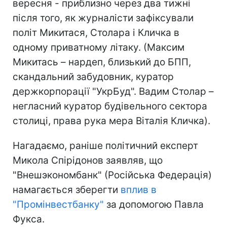
вересня - приблизно через два тижні
після того, як журналісти зафіксували
політ Микитася, Столара і Кличка в
одному приватному літаку. (Максим
Микитась – нардеп, близький до БПП,
скандальний забудовник, куратор
держкорпорації "УкрБуд". Вадим Столар –
негласний куратор будівельного сектора
столиці, права рука мера Віталія Кличка).
Нагадаємо, раніше політичний експерт
Микола Спірідонов заявляв, що
"Внешэкономбанк" (Російська Федерація)
намагається зберегти
вплив в
"Промінвестбанку"
за допомогою Павла
Фукса.