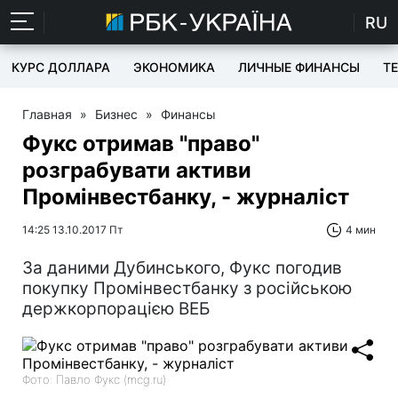
RU
КУРС ДОЛЛАРА
ЭКОНОМИКА
ЛИЧНЫЕ ФИНАНСЫ
T
Главная
»
Бизнес
»
Финансы
Фукс отримав "право"
розграбувати активи
Промінвестбанку, - журналіст
14:25 13.10.2017 Пт
4 мин
За даними Дубинського, Фукс погодив
покупку Промінвестбанку з російською
держкорпорацією ВЕБ
Фото: Павло Фукс (mcg.ru)