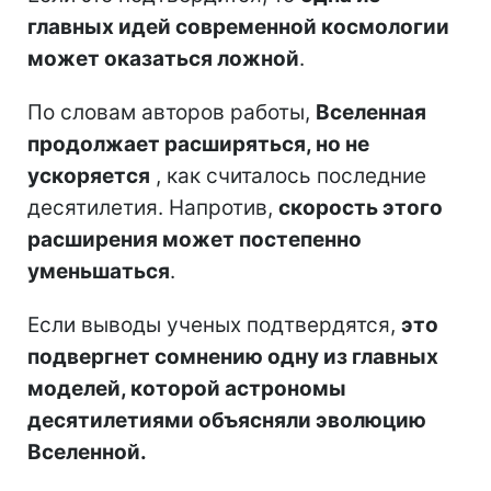
главных идей современной космологии
может оказаться ложной
.
По словам авторов работы,
Вселенная
продолжает расширяться, но не
ускоряется
, как считалось последние
десятилетия. Напротив,
скорость этого
расширения может постепенно
уменьшаться
.
Если выводы ученых подтвердятся,
это
подвергнет сомнению одну из главных
моделей, которой астрономы
десятилетиями объясняли эволюцию
Вселенной.