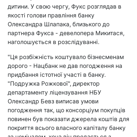
дитини. У свою чергу, Фукс розглядав в
якості голови правління банку
Олександра Шлапака, близького до
партнера Фукса - девелопера Микитася,
наголошується в розслідуванні.
"Ця розбіжність коштувало бізнесменам
дорого - Нацбанк не дав погодження на
придбання істотної участі в банку.
"Подружка Рожкової", директор
департаменту ліцензування НБУ
Олександр Бевз виписав умови
погодження так, що консорціум покупців
повинен був показати джерела коштів для
покриття всього власного капіталу банку
за номіналом, хоча він продається з