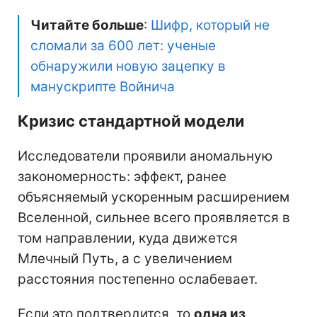
Читайте больше
:
Шифр, который не
сломали за 600 лет: ученые
обнаружили новую зацепку в
манускрипте Войнича
Кризис стандартной модели
Исследователи проявили аномальную
закономерность: эффект, ранее
объясняемый ускоренным расширением
Вселенной, сильнее всего проявляется в
том направлении, куда движется
Млечный Путь, а с увеличением
расстояния постепенно ослабевает.
Если это подтвердится, то
одна из