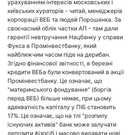
урахуванням інтересів московських і
київських кураторів - читай, менеджерів
корпорації ВЕБ та людей Порошенка. За
своєчасний облік частки АП - там дали
гарантії невтручання Нацбанку у справи
Фукса в Промінвестбанку, який
найближчим часом піде на дерибан.
Згідно фінансової звітності, в березні
кредити ВЕБа були конвертований в акції
Промінвестбанку. Це означає, що
"материнського фондування" (боргів
перед ВЕБ) більше немає, при цьому
адекватність капіталу у ПІБ становить
17%. Це означає, що на тлі "розпилу
існуючих активів" банк може залучати
депозити фізосіб і масово видавати нові