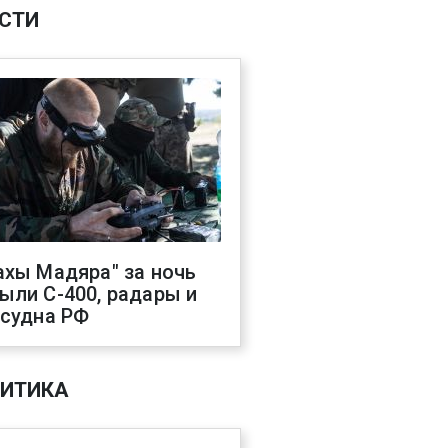
СТИ
ахы Мадяра" за ночь
ыли С-400, радары и
 судна РФ
ИТИКА