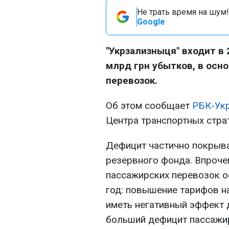
Не трать время на шум!
Google
"Укрзализныця" входит в 
млрд грн убытков, в осн
перевозок.
Об этом сообщает
РБК-Ук
Центра транспортных страт
Дефицит частично покрыв
резервного фонда. Впроч
пассажирских перевозок о
год: повышение тарифов н
иметь негативный эффект д
больший дефицит пассажир