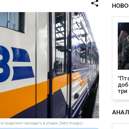
НОВО
"Пт
доб
три
АНАЛ
а продолжит приходить в упадок (Getty Images)