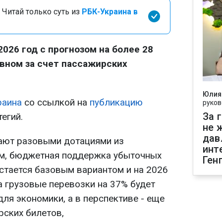
 Читай только суть из
РБК-Украина в
2026 год с прогнозом на более 28
овном за счет пассажирских
Юлия
раина
со ссылкой на
публикацию
руков
За 
егий.
не 
дав
ают разовыми дотациями из
инт
ем, бюджетная поддержка убыточных
Ген
стается базовым вариантом и на 2026
а грузовые перевозки на 37% будет
ля экономики, а в перспективе - еще
ских билетов,