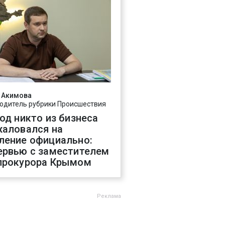
 Акимова
одитель рубрики Происшествия
год никто из бизнеса
жаловался на
ление официально:
ервью с заместителем
прокурора Крымом