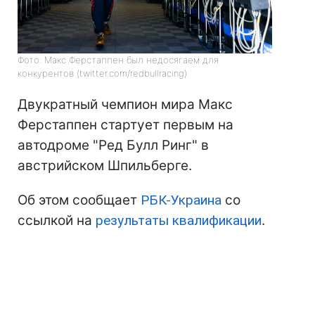
Фото: Макс Ферстаппен был недосягаем для
конкурентов (twitter.com/redbullracing)
Двукратный чемпион мира Макс
Ферстаппен стартует первым на
автодроме "Ред Булл Ринг" в
австрийском Шпильберге.
Об этом сообщает
РБК-Украина
со
ссылкой на
результаты квалификации
.