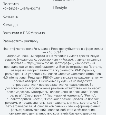
Политика
Lifestyle
конфиденциальности
Контакты
Команда
Вакансии в РБК-Украина
Разместить рекламу
Идентификатор онлайн-медиа в Реестре субъектов в сфере медиа
— R40-05347
Информационный портал «РБК-Украина» имеет трехязычную
версию (украинскую, русскую и английскую), главная страница
портала –
https://www.rbc.ua
. Фотографии, изображения
принадлежат их правообладателям. Все фотографии на Портале,
авторами которых являются журналисты РБК-Украина,
размещены на условиях лицензии Creative Commons Attribution
4.0 International. Редакция РБК-Украина может не разделять точку
зрения авторов. Оценочные суждения не подлежат
опровержению и подтверждению их правдивости. За
достоверность и содержание рекламы ответственность несет
рекламодатель. Материалы, обозначенные плашкой: "Пресс-
релизы", "Спецпроект", "Партнерский материал", "Promo",
"Благотворительность", "Резонанс" размещаются на правах
рекламы и предназначены, как правило, для лиц, достигших 21-
летнего возраста. «Новости компании» – это информационный
формат, охватывающий новости, события и объявления,
связанные с деятельностью компаний, базирующиеся на