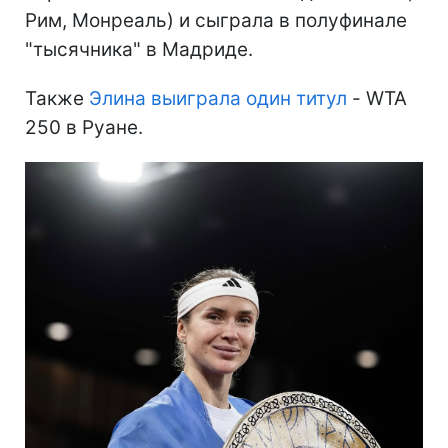
Рим, Монреаль) и сыграла в полуфинале
"тысячника" в Мадриде.
Также
Элина выиграла один титул
- WTA
250 в Руане.