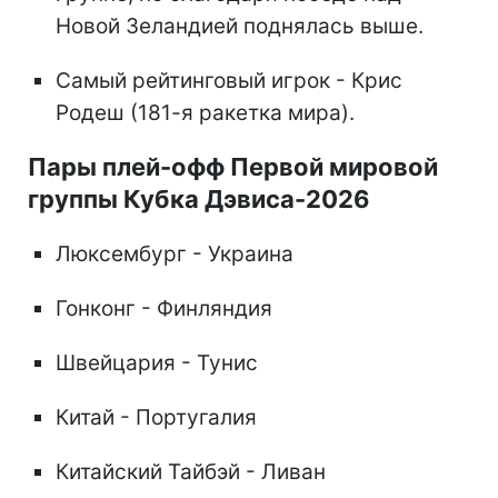
Новой Зеландией поднялась выше.
Самый рейтинговый игрок - Крис
Родеш (181-я ракетка мира).
Пары плей-офф Первой мировой
группы Кубка Дэвиса-2026
Люксембург - Украина
Гонконг - Финляндия
Швейцария - Тунис
Китай - Португалия
Китайский Тайбэй - Ливан