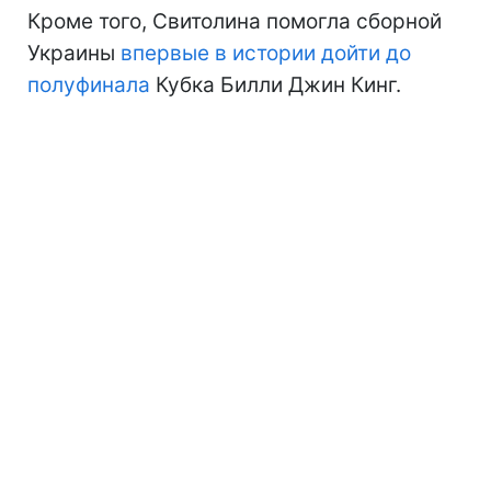
Кроме того, Свитолина помогла сборной
Украины
впервые в истории дойти до
полуфинала
Кубка Билли Джин Кинг.