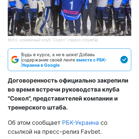
Фото: хоккейный клуб "Сокол" (пресс-служба)
Будь в курсе, а не в шоке! Добавь
содержание своей ленте
вместе с РБК-
Украина в Google
Договоренность официально закрепили
во время встречи руководства клуба
"Сокол", представителей компании и
тренерского штаба.
Об этом сообщает
РБК-Украина
со
ссылкой на пресс-релиз Favbet.