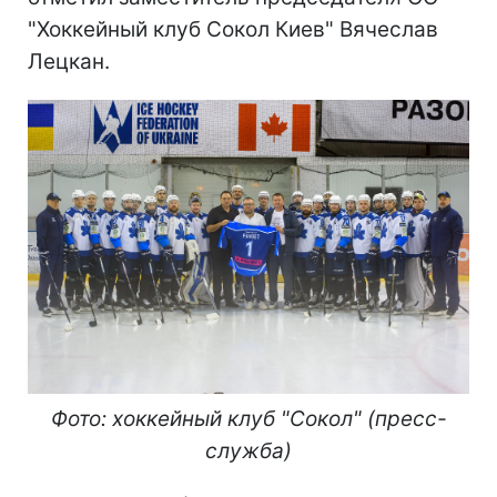
"Хоккейный клуб Сокол Киев" Вячеслав
Лецкан.
Фото: хоккейный клуб "Сокол" (пресс-
служба)