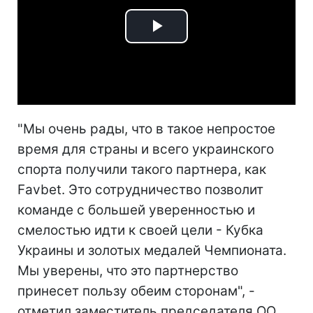
Play
Video
"Мы очень рады, что в такое непростое
время для страны и всего украинского
спорта получили такого партнера, как
Favbet. Это сотрудничество позволит
команде с большей уверенностью и
смелостью идти к своей цели - Кубка
Украины и золотых медалей Чемпионата.
Мы уверены, что это партнерство
принесет пользу обеим сторонам", -
отметил заместитель председателя ОО