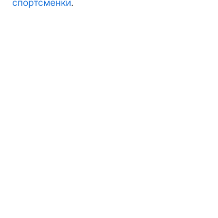
спортсменки
.