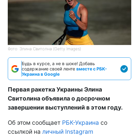
Фото: Элина Свитолна (Getty Images)
Будь в курсе, а не в шоке! Добавь
содержание своей ленте
вместе с РБК-
Украина в Google
Первая ракетка Украины Элина
Свитолина объявила о досрочном
завершении выступлений в этом году.
Об этом сообщает
РБК-Украина
со
ссылкой на
личный Instagram