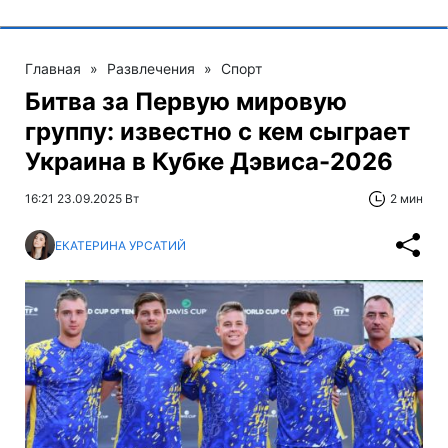
Главная
»
Развлечения
»
Спорт
Битва за Первую мировую
группу: известно с кем сыграет
Украина в Кубке Дэвиса-2026
16:21 23.09.2025 Вт
2 мин
ЕКАТЕРИНА УРСАТИЙ