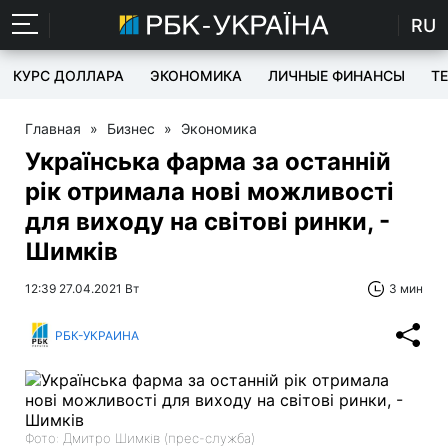
RU
КУРС ДОЛЛАРА
ЭКОНОМИКА
ЛИЧНЫЕ ФИНАНСЫ
T
Главная
»
Бизнес
»
Экономика
Українська фарма за останній
рік отримала нові можливості
для виходу на світові ринки, -
Шимків
12:39 27.04.2021 Вт
3 мин
РБК-УКРАИНА
Фото: Дмитро Шимків (прес-служба)