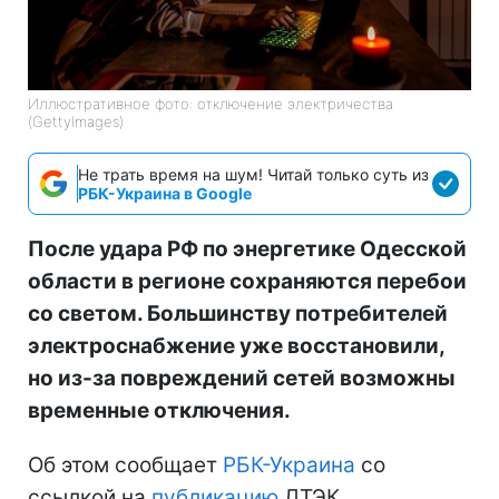
Иллюстративное фото: отключение электричества
(GettyImages)
Не трать время на шум! Читай только суть из
РБК-Украина в Google
После удара РФ по энергетике Одесской
области в регионе сохраняются перебои
со светом. Большинству потребителей
электроснабжение уже восстановили,
но из-за повреждений сетей возможны
временные отключения.
Об этом сообщает
РБК-Украина
со
ссылкой на
публикацию
ДТЭК.