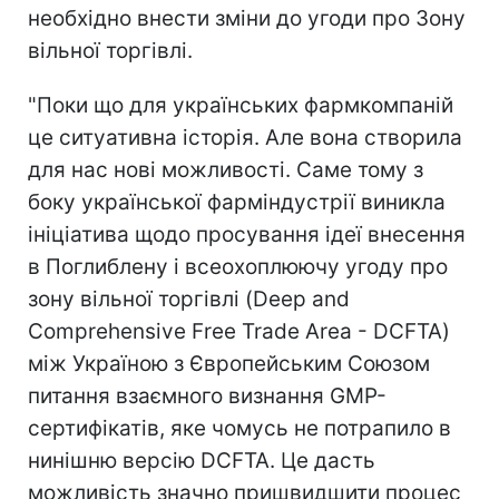
необхідно внести зміни до угоди про Зону
вільної торгівлі.
"Поки що для українських фармкомпаній
це ситуативна історія. Але вона створила
для нас нові можливості. Саме тому з
боку української фарміндустрії виникла
ініціатива щодо просування ідеї внесення
в Поглиблену і всеохоплюючу угоду про
зону вільної торгівлі (Deep and
Comprehensive Free Trade Area - DCFTA)
між Україною з Європейським Союзом
питання взаємного визнання GMP-
сертифікатів, яке чомусь не потрапило в
нинішню версію DCFTA. Це дасть
можливість значно пришвидшити процес