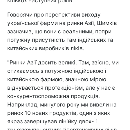
кількох наступних років.
Говорячи про перспективи виходу
української фарми на ринки Азії, Шимків
зазначив, що вони є реальними, попри
потужну присутність там індійських та
китайських виробників ліків.
"Ринки Азії досить великі. Там, звісно, ми
стикаємось з потужною індійською і
китайською фармою, значною мірою
відчувається протекціонізм, але у нас є
конкурентоспроможна продукція.
Наприклад, минулого року ми вивели на
ринок 10 нових продуктів, один з яких
якраз завершував лінійку двох- і
трьохкомпонентних гіпертензивних ліків.