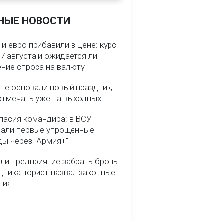
НЫЕ НОВОСТИ
и евро прибавили в цене: курс
7 августа и ожидается ли
ние спроса на валюту
ине основали новый праздник,
отмечать уже на выходных
гласия командира: в ВСУ
вали первые упрощенные
ды через "Армия+"
ли предприятие забрать бронь
дника: юрист назвал законные
ния