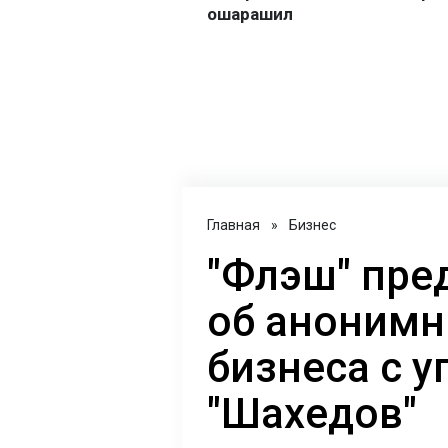
Главная
»
Бизнес
"Флэш" пре
об анонимн
бизнеса с у
"Шахедов"