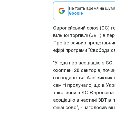
Не трать время на шум!
Google
Європейський союз (ЄС) г
вільної торгівлі (ЗВТ) в пер
Про це заявив представник
ефірі програми "Свобода сл
"Угода про асоціацію з ЄС 
охоплені 28 секторів, почи
господарства. Але виклик є 
саміті пролунало, що в Укр
такої зони з ЄС. Євросоюз
асоціацію в частині ЗВТ в п
фінансово", - наголосив він