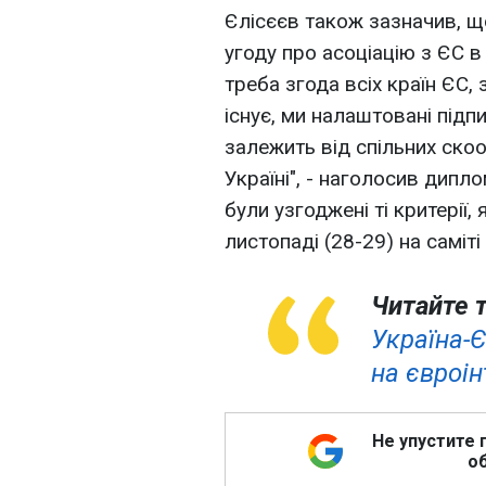
Єлісєєв також зазначив, щ
угоду про асоціацію з ЄС в
треба згода всіх країн ЄС,
існує, ми налаштовані підпи
залежить від спільних скоо
Україні", - наголосив дипл
були узгоджені ті критерії,
листопаді (28-29) на саміті 
Читайте 
Україна-Є
на євроін
Не упустите 
об