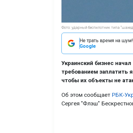
Фото: ударный беспилотник типа "шахед"
Не трать время на шум!
Google
Украинский бизнес начал
требованием заплатить я
чтобы их объекты не ата
Об этом сообщает
РБК-Ук
Сергея "Флэш" Бескрестно