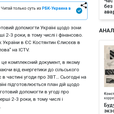
Час
без
 Читай только суть из
РБК-Украина в
ава
отовий допомогти Україні щодо зони
АНАЛ
ші 2-3 роки, в тому числі і фінансово.
 України в ЄС Костянтин Єлисєєв в
ова" на ICTV.
- це комплексний документ, в якому
наючи від енергетики до сільського
в частині угоди про ЗВТ... Сьогодні на
аїні підготовлюється план дій щодо
 готовий допомогти в угоді про
Конс
корре
ерші 2-3 роки, в тому числі і
Буд
.
экз