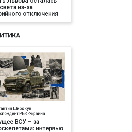
ть Львова осталась
 света из-за
рийного отключения
ИТИКА
тантин Широкун
спондент РБК-Украина
ущее ВСУ – за
оскелетами: интервью