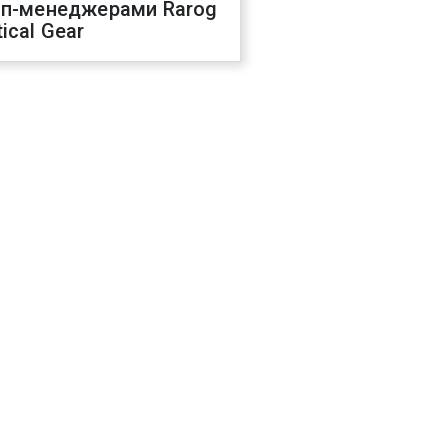
оп-менеджерами Rarog
ical Gear