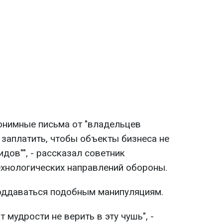
нонимные письма от "владельцев
заплатить, чтобы объекты бизнеса не
дов"", - рассказал советник
ехнологических направлений обороны.
оддаваться подобным манипуляциям.
т мудрости не верить в эту чушь", -