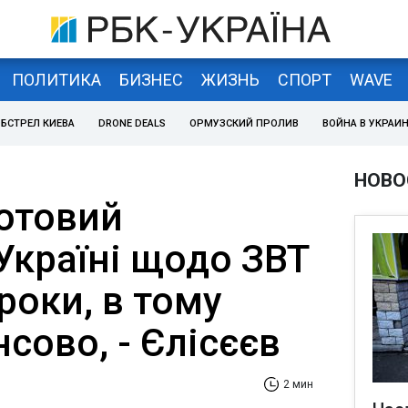
ПОЛИТИКА
БИЗНЕС
ЖИЗНЬ
СПОРТ
WAVE
БСТРЕЛ КИЕВА
DRONE DEALS
ОРМУЗСКИЙ ПРОЛИВ
ВОЙНА В УКРАИ
НОВО
отовий
Україні щодо ЗВТ
 роки, в тому
нсово, - Єлісєєв
2 мин