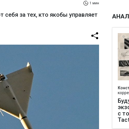
1 мин
себя за тех, кто якобы управляет
АНАЛ
Конс
корре
Буд
экз
с т
Tact