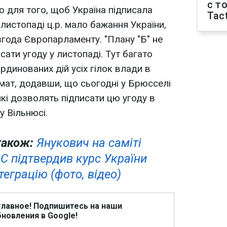
с т
о для того, щоб Україна підписала
Tact
 листопаді ц.р. мало бажання України,
 згода Європарламенту. "Плану "Б" не
сати угоду у листопаді. Тут багато
рдинованих дій усіх гілок влади в
омат, додавши, що сьогодні у Брюсселі
 які дозволять підписати цю угоду в
у Вільнюсі.
також:
Янукович на саміті
С підтвердив курс України
теграцію (фото, відео)
главное! Подпишитесь на наши
новления в Google!