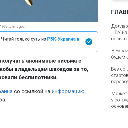
ГЛАВ
Доллар 
 (Getty Images)
НБУ на 
повыше
 Читай только суть из
РБК-Украина в
В Укра
будем 
 получать анонимные письма с
кобы владельцам шахедов за то,
Без со
старто
ковали беспилотники.
перево
раина
со ссылкой на
информацию
Может 
ва.
у сотру
основа