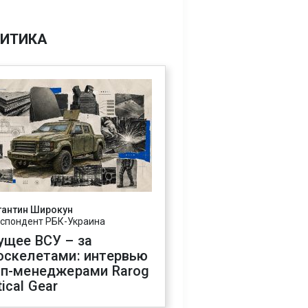
ИТИКА
тантин Широкун
спондент РБК-Украина
ущее ВСУ – за
оскелетами: интервью
оп-менеджерами Rarog
ical Gear