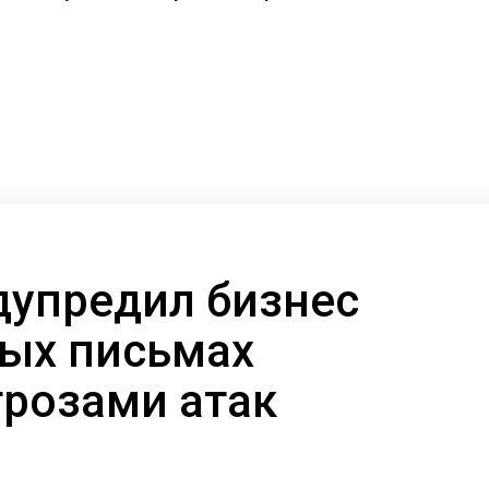
дупредил бизнес
ых письмах
грозами атак