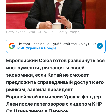
Фото: лидер Китая Си Цзиньпин (getty images)
Не трать время на шум! Читай только суть из
РБК-Украина в Google
Европейский Союз готов развернуть все
инструменты для защиты своей
экономики, если Китай не сможет
предложить справедливый доступ к его
рынкам, заявила президент
Европейской комиссии Урсула фон дер
Ляен после переговоров с лидером КНР
Си Цзиньпином в Париже.