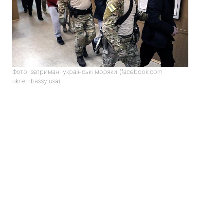
Фото: затримані українські моряки (facebook.com
ukr.embassy.usa)