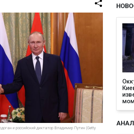
НОВО
Окк
Кие
изв
мом
АНАЛ
рдоган и российский диктатор Владимир Путин (Getty