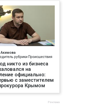
 Акимова
одитель рубрики Происшествия
год никто из бизнеса
жаловался на
ление официально:
ервью с заместителем
прокурора Крымом