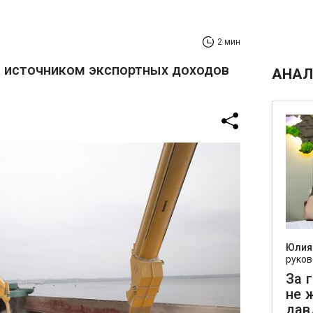
2 мин
 источником экспортных доходов
АНАЛ
Юлия
руков
За 
не 
дав