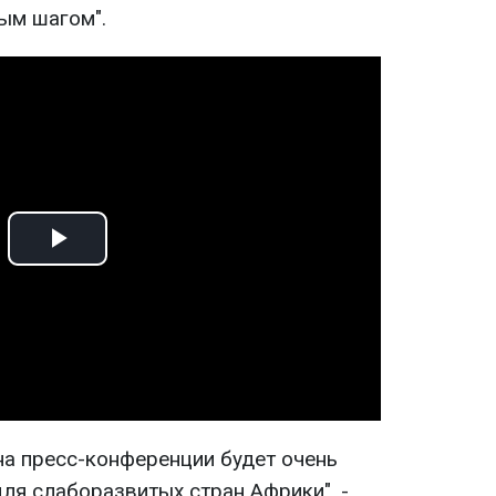
ым шагом".
Play
Video
на пресс-конференции будет очень
ля слаборазвитых стран Африки", -