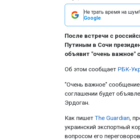
Не трать время на шум!
Google
После встречи с россий
Путиным в Сочи президе
объявит "очень важное" 
Об этом сообщает
РБК-Ук
"Очень важное" сообщени
соглашении будет объявлен
Эрдоган.
Как пишет
The Guardian
, п
украинский экспортный к
вопросом его переговоров