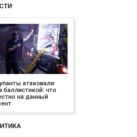
СТИ
упанты атаковали
в баллистикой: что
естно на данный
ент
ИТИКА