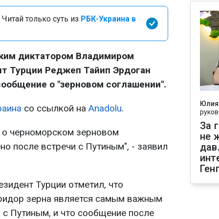
 Читай только суть из
РБК-Украина в
ским диктатором Владимиром
нт Турции Реджеп Тайип Эрдоган
сообщение о "зерновом соглашении".
Юлия
раина
со ссылкой на
Anadolu
.
руков
За 
е о черноморском зерновом
не 
о после встречи с Путиным", - заявил
дав
инт
Ген
резидент Турции отметил, что
оридор зерна является самым важным
 с Путиным, и что сообщение после