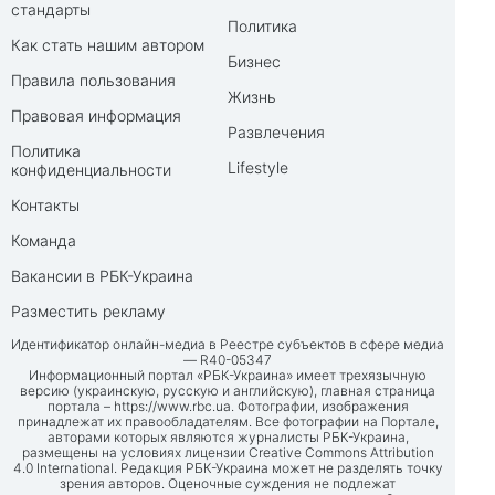
стандарты
Политика
Как стать нашим автором
Бизнес
Правила пользования
Жизнь
Правовая информация
Развлечения
Политика
Lifestyle
конфиденциальности
Контакты
Команда
Вакансии в РБК-Украина
Разместить рекламу
Идентификатор онлайн-медиа в Реестре субъектов в сфере медиа
— R40-05347
Информационный портал «РБК-Украина» имеет трехязычную
версию (украинскую, русскую и английскую), главная страница
портала –
https://www.rbc.ua
. Фотографии, изображения
принадлежат их правообладателям. Все фотографии на Портале,
авторами которых являются журналисты РБК-Украина,
размещены на условиях лицензии Creative Commons Attribution
4.0 International. Редакция РБК-Украина может не разделять точку
зрения авторов. Оценочные суждения не подлежат