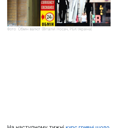
Фото: Обмін валют (Віталій Носач, РБК-Україна)
На наступному тижні
курс гривні щодо