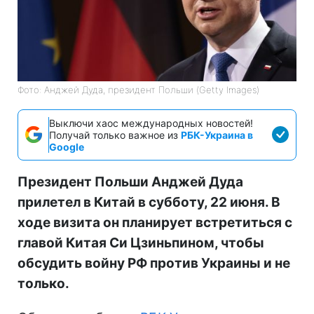
Фото: Анджей Дуда, президент Польши (Getty Images)
Выключи хаос международных новостей!
Получай только важное из
РБК-Украина в
Google
Президент Польши Анджей Дуда
прилетел в Китай в субботу, 22 июня. В
ходе визита он планирует встретиться с
главой Китая Си Цзиньпином, чтобы
обсудить войну РФ против Украины и не
только.