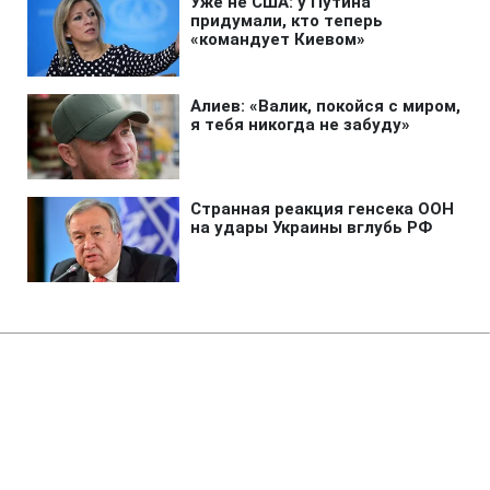
Главная
»
Бизнес
В 250 лицеях стартовало
обновление STEM-пространств
при поддержке ДТЭК‌