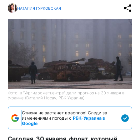
НАТАЛИЯ ГУРКОВСКАЯ
Фото: в "Укргидрометцентре" дали прогноз на 30 января в
Украине (Виталий Носач, РБК-Украина)
Стихия не застанет врасплох! Следи за
изменениями погоды с
РБК-Украина в
Google
Сегодня, 30 января, фронт, который