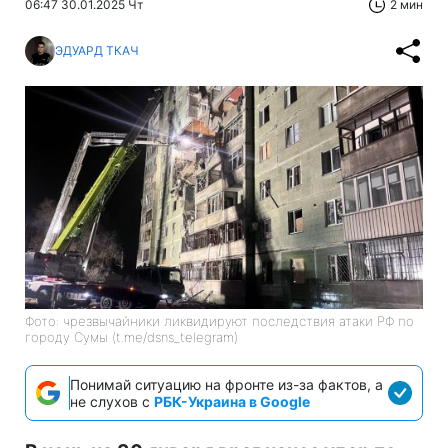
06:47 30.01.2025 Чт
2 мин
ЭДУАРД ТКАЧ
Фото: чрезвычайники ликвидируют последствия атаки РФ по
городу Сумы (t.me/dsns_telegram)
Понимай ситуацию на фронте из-за фактов, а
не слухов с
РБК-Украина в Google