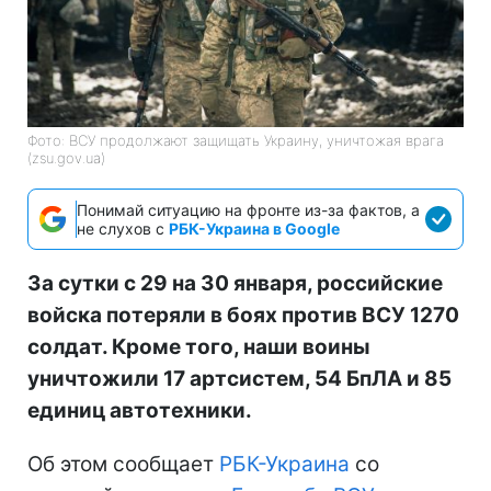
Фото: ВСУ продолжают защищать Украину, уничтожая врага
(zsu.gov.ua)
Понимай ситуацию на фронте из-за фактов, а
не слухов с
РБК-Украина в Google
За сутки с 29 на 30 января, российские
войска потеряли в боях против ВСУ 1270
солдат. Кроме того, наши воины
уничтожили 17 артсистем, 54 БпЛА и 85
единиц автотехники.
Об этом сообщает
РБК-Украина
со