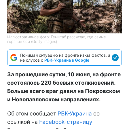
Иллюстративное фото: Генштаб рассказал, где самые
горячие бои (Getty Images)
Понимай ситуацию на фронте из-за фактов, а
не слухов с
РБК-Украина в Google
За прошедшие сутки, 10 июня, на фронте
состоялось 220 боевых столкновений.
Больше всего враг давил на Покровском
и Новопавловском направлениях.
Об этом сообщает
РБК-Украина
со
ссылкой на
Facebook-страницу